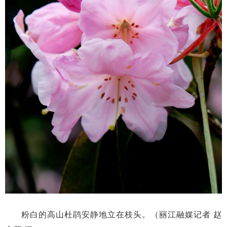
粉白的高山杜鹃安静地立在枝头。（丽江融媒记者 赵