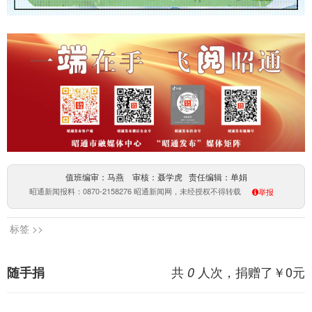
值班编审：马燕 审核：聂学虎 责任编辑：单娟
昭通新闻报料：0870-2158276 昭通新闻网，未经授权不得转载
举报
标签 >>
共
人次，捐赠了￥
0
元
随手捐
0