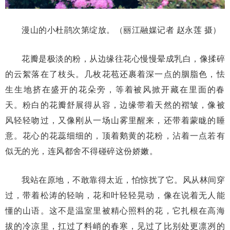
漫山的小杜鹃次第绽放。（丽江融媒记者 赵永莲 摄）
花瓣是极淡的粉，从边缘往花心慢慢晕成乳白，像揉碎
的云絮落在了枝头。几枚花苞还裹着深一点的胭脂色，怯
生生地挤在盛开的花朵旁，等着被风掀开藏在里面的春
天。粉白的花瓣舒展得从容，边缘带着天然的褶皱，像被
风轻轻吻过，又像刚从一场山雾里醒来，还带着蒙眬的睡
意。花心的花蕊细细的，顶着鹅黄的花粉，沾着一点若有
似无的光，连风都舍不得碰碎这份娇嫩。
我站在原地，不敢靠得太近，怕惊扰了它。风从林间穿
过，带着松涛的轻响，花和叶轻轻晃动，像在说着无人能
懂的山语。这不是温室里被精心照料的花，它扎根在高海
拔的冷凉里，扛过了料峭的春寒，见过了比别处更凛冽的