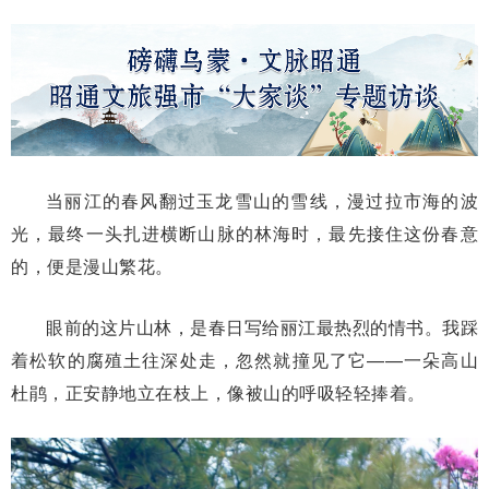
当丽江的春风翻过玉龙雪山的雪线，漫过拉市海的波
光，最终一头扎进横断山脉的林海时，最先接住这份春意
的，便是漫山繁花。
眼前的这片山林，是春日写给丽江最热烈的情书。我踩
着松软的腐殖土往深处走，忽然就撞见了它——一朵高山
杜鹃，正安静地立在枝上，像被山的呼吸轻轻捧着。