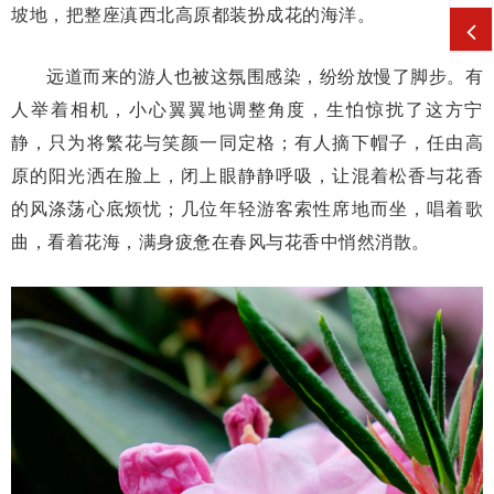
坡地，把整座滇西北高原都装扮成花的海洋。
远道而来的游人也被这氛围感染，纷纷放慢了脚步。有
人举着相机，小心翼翼地调整角度，生怕惊扰了这方宁
静，只为将繁花与笑颜一同定格；有人摘下帽子，任由高
原的阳光洒在脸上，闭上眼静静呼吸，让混着松香与花香
的风涤荡心底烦忧；几位年轻游客索性席地而坐，唱着歌
曲，看着花海，满身疲惫在春风与花香中悄然消散。