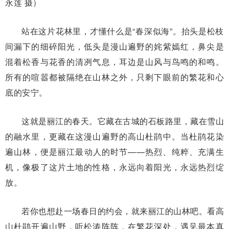
永莲 摄）
站在这片花林里，才懂什么是“春深似海”。抬头是松枝
间漏下的细碎阳光，低头是漫山遍野的姹紫嫣红，鼻尖是
混着松香与花香的清冽气息，耳边是山风与鸟鸣的和鸣。
所有的喧嚣都被隔绝在山林之外，只剩下眼前的繁花和心
底的安宁。
这就是丽江的春天。它藏在古城的石板路里，藏在雪山
的融水里，更藏在这漫山遍野的高山杜鹃中。当杜鹃花染
遍山林，便是丽江最动人的时节——热烈、纯粹、充满生
机，像极了这片土地的性格，永远向着阳光，永远热烈绽
放。
若你也想赴一场春日的约会，就来丽江的山林吧。看高
山杜鹃开遍山野，听松涛阵阵，在繁花深处，遇见最本真