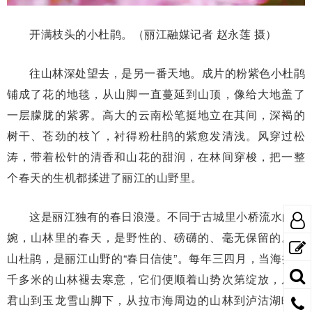
开满枝头的小杜鹃。（丽江融媒记者 赵永莲 摄）
往山林深处望去，是另一番天地。成片的粉紫色小杜鹃
铺成了花的地毯，从山脚一直蔓延到山顶，像给大地盖了
一层朦胧的紫雾。高大的云南松笔挺地立在其间，深褐的
树干、苍劲的枝丫，衬得粉杜鹃的紫愈发清浅。风穿过松
涛，带着松针的清香和山花的甜润，在林间穿梭，把一整
个春天的生机都揉进了丽江的山野里。
这是丽江独有的春日浪漫。不同于古城里小桥流水的温
婉，山林里的春天，是野性的、磅礴的、毫无保留的。高
山杜鹃，是丽江山野的“春日信使”。每年三四月，当海拔两
千多米的山林褪去寒意，它们便顺着山势次第绽放，从老
君山到玉龙雪山脚下，从拉市海周边的山林到泸沽湖畔的