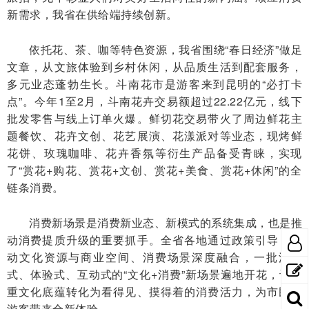
新需求，我省在供给端持续创新。
依托花、茶、咖等特色资源，我省围绕“春日经济”做足
文章，从文旅体验到乡村休闲，从品质生活到配套服务，
多元业态蓬勃生长。斗南花市是游客来到昆明的“必打卡
点”。今年1至2月，斗南花卉交易额超过22.22亿元，线下
批发零售与线上订单火爆。鲜切花交易带火了周边鲜花主
题餐饮、花卉文创、花艺展演、花漾派对等业态，现烤鲜
花饼、玫瑰咖啡、花卉香氛等衍生产品备受青睐，实现
了“赏花+购花、赏花+文创、赏花+美食、赏花+休闲”的全
链条消费。
消费新场景是消费新业态、新模式的系统集成，也是推
动消费提质升级的重要抓手。全省各地通过政策引导，推
动文化资源与商业空间、消费场景深度融合，一批沉浸
式、体验式、互动式的“文化+消费”新场景遍地开花，让厚
重文化底蕴转化为看得见、摸得着的消费活力，为市民与
游客带来全新体验。