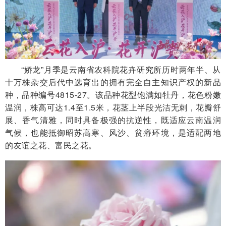
“娇龙”月季是云南省农科院花卉研究所历时两年半、从
十万株杂交后代中选育出的拥有完全自主知识产权的新品
种，品种编号4815-27。该品种花型饱满如牡丹，花色粉嫩
温润，株高可达1.4至1.5米，花茎上半段光洁无刺，花瓣舒
展、香气清雅，同时具备极强的抗逆性，既适应云南温润
气候，也能抵御昭苏高寒、风沙、贫瘠环境，是适配两地
的友谊之花、富民之花。