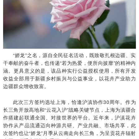
“娇龙”之名，源自全民征名活动，既致敬扎根边疆、实
干奉献的奋斗者，也传递“若为热爱，便所向披靡”的精神内
涵。更具意义的是，该品种实行公益授权使用，所有开发
收益全部用于新疆乡村振兴与公益事业，以花卉产业助力
边疆群众增收致富。
此次三方签约选址上海，恰逢沪滇协作30周年。作为
长三角开放高地和“云花入沪”战略关键节点，上海为滇疆合
作搭建起联通全国、对接世界的平台。近年来，沪滇花卉
协作从产品流通迈向种源共研、产业共融、市场共享，此
次签约也让“娇龙”月季从云南走向长三角，为呈贡花卉辐射