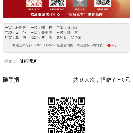
一审：杜恩亮 一校：陈 东 二审：茶月秋
二校：龙 萍 三审：聂学虎 三校：杨 杰
终审：马 燕 监制：罗 旭 总监制：武治国
昭通新闻报料：0870-2158276 昭通新闻网，未经授权不得转载
举报
标签 >>
健康昭通
共
人次，捐赠了￥
0
元
随手捐
0