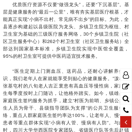
优质医疗资源不仅要“做强龙头”，还要“下沉基层”。基
层是健康服务的“最后一公里”，唯有夯实基层医疗根基，才
能真正实现“小病不出村、常见病不出乡”的目标。为此，全
县逐步构建起以县级医院为龙头、乡镇卫生院为枢纽、村
卫生室为基础的三级医疗服务网络，30个乡镇卫生院（社
区卫生服务中心）和262个村卫生室（社区卫生服务站）全
部达到国家基本标准，乡镇卫生院实现中医馆全覆盖，
95%的村卫生室可提供中医药适宜技术服务。
“医生定期上门测血压、送药品，还耐心讲解养生知
识，我们老年人在家就能享受到贴心的健康服务。”泼机镇
张基屯村的八旬老人吉正寰患有高血压等慢性病，家庭医
生每季度按时上门随访，让他格外踏实。如今，镇雄县以
家庭医生签约服务为抓手，建立“村医为前哨、乡镇公共卫
生人员为骨干、县级指导团队为支撑”的公共卫生服务网
络，重点人群家庭医生签约率达100%，让老年人、慢性病
患者等重点群体实现“小病有人管、慢病有人防”。与此同
时，四川大学华西医院专家团队、省级医疗队等先后赴镇