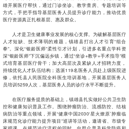
雄开展医疗帮扶，通过门诊坐诊、教学查房、专题培训等
方式，手把手指导基层医务人员提升诊疗能力，推动优质
医疗资源真正扎根基层、惠及群众。
人才是卫生健康事业发展的核心支撑。为破解基层医疗
人才短缺、技术薄弱的难题，镇雄县打出人才引育“组合
拳”。深化“银龄医师”柔性引才计划，引进多名重点学科资
深“银龄医师”下沉偏远乡镇，通过“坐诊+教学+手术指导”模
式培育基层医疗骨干；加大高层次及紧缺人才招聘力度，
持续优化人才队伍结构；选派119名医务人员赴上级医院进
修，依托县人民医院全科医生培训基地，开展基层医务人
员培训5259人次，基层医务人员的诊疗水平不断提升。
在医疗服务提质的基础上，镇雄县扎实做好公共卫生防
控和健康知识普及工作。围绕肿瘤防治、流感防控、结核
病防治等重点领域，开展“健康中国2030‘星火燎原’肿瘤临
床规范化诊疗能力提升项目”巡讲等活动，邀请省、市级专
家授课，在规范诊疗流程的同时，向群众普及科学防癌和