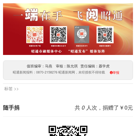
值班编审：马燕 审核：陈允琪 责任编辑：聂学虎
昭通新闻报料：0870-2158276 昭通新闻网，未经授权不得转载
举报
标签 >>
共
人次，捐赠了￥
0
元
随手捐
0