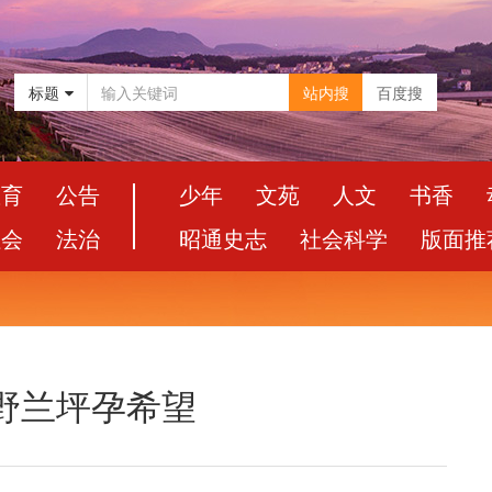
标题
站内搜
百度搜
教育
公告
少年
文苑
人文
书香
社会
法治
昭通史志
社会科学
版面推
野兰坪孕希望