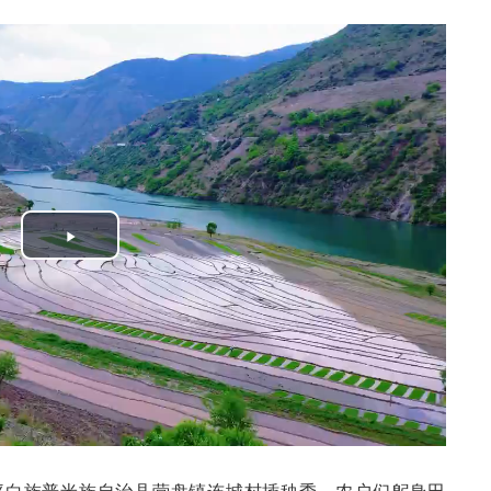
Play
Video
坪白族普米族自治县营盘镇连城村插秧季，农户们躬身田