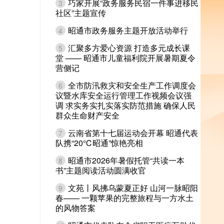
巧家开展“政务服务民宿一件事进移民
3
社区”主题宣传
昭通市政务服务主题开放活动举行
4
汇聚多方爱心资源 打造多元成长课
5
堂 —— 昭通市儿童福利院开展暑期夏令
营侧记
全市防汛救灾和安全生产工作调度会
6
议暨水库安全运行管理工作视频会议强
调 求实务实扎实落实防范措施 确保人民
群众生命财产安全
云南省第十七届运动会开幕 昭通代表
7
队携“20℃昭通”惊艳亮相
昭通市2026年暑假托管“共读一本
8
书”主题阅读活动圆满收官
文苑丨风拂乌蒙夏正好 山河一脉昭阳
9
春—— 一颗苹果的完整旅程与一方水土
的风物答案