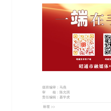
值班编审：马燕
审 核：陈允琪
责任编辑：聂学虎
标签 >>