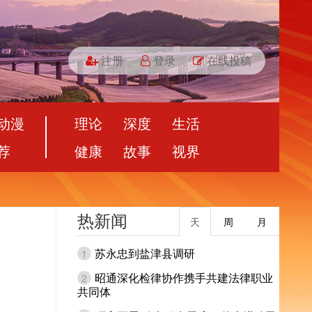
注册
登录
在线投稿
动漫
理论
深度
生活
荐
健康
故事
视界
热新闻
天
周
月
苏永忠到盐津县调研
1
昭通深化检律协作携手共建法律职业
2
共同体