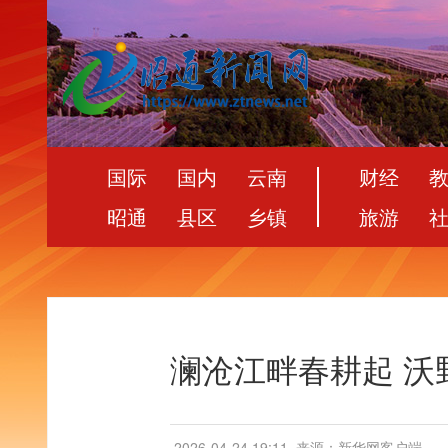
国际
国内
云南
财经
昭通
县区
乡镇
旅游
澜沧江畔春耕起 沃
2026-04-24 19:11
来源：新华网客户端