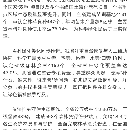
个国家“双重”项目以及多个省级国土绿化示范项目，全省重
点区域生态质量显著提升。同时，全省建成苗圃基地4131
个，审认定林草良种447个，年均苗木产量超8亿株，主要
造林树种良种使用率达78.94%，为科学绿化提供了坚实保
障。
乡村绿化美化同步推进。我省注重自然恢复与人工辅助
协同，科学开展乡村村旁、宅旁、路旁、水旁“四旁”植树，
认定省级森林乡村4152个，全省村庄绿化覆盖率达
47.9%。我省通过整合专项资金，尊重群众意愿，统筹“种
什么、谁来种、谁来管”等问题，初步建立起政府引导、群
众参与的共谋共建共管新模式，真正把树种在群众身边，
让绿色福祉触手可及。
依法护林守住生态底线。全省设五级林长3.86万名、三
级督察439名，建成598个森林资源管护站点，实聘18.3万
名生态护林员参与管护；全面完成林草湿荒普查，在全国