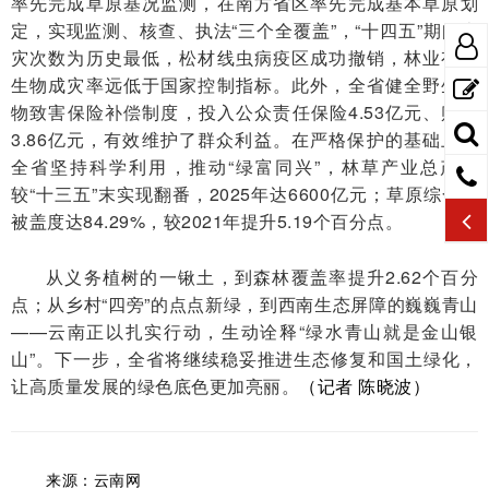
率先完成草原基况监测，在南方省区率先完成基本草原划
定，实现监测、核查、执法“三个全覆盖”，“十四五”期间火
灾次数为历史最低，松材线虫病疫区成功撤销，林业有害
生物成灾率远低于国家控制指标。此外，全省健全野生动
物致害保险补偿制度，投入公众责任保险4.53亿元、赔付
3.86亿元，有效维护了群众利益。在严格保护的基础上，
全省坚持科学利用，推动“绿富同兴”，林草产业总产值
较“十三五”末实现翻番，2025年达6600亿元；草原综合植
被盖度达84.29%，较2021年提升5.19个百分点。
从义务植树的一锹土，到森林覆盖率提升2.62个百分
点；从乡村“四旁”的点点新绿，到西南生态屏障的巍巍青山
——云南正以扎实行动，生动诠释“绿水青山就是金山银
山”。下一步，全省将继续稳妥推进生态修复和国土绿化，
让高质量发展的绿色底色更加亮丽。
（记者 陈晓波）
来源：云南网