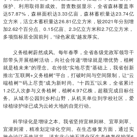
保护、利用取得新成效。普查数据显示，全省森林覆盖率
达57.87%，森林面积达3.33亿亩，森林蓄积量达23.74亿
立方米，活立木蓄积量达26.81亿立方米，较2021年分别增
加2.62个百分点、0.15亿亩、2.3亿立方米和2.7亿立方米，
多项指标居全国前列，“绿色家底”越发厚实。
义务植树蔚然成风。每年春季，全省各级党政军领导干
部带头开展植树活动，向社会传递“增绿就是增优势，植树
就是植未来”的理念。在传统“实地尽责”基础上，我省创新
推出“互联网+义务植树”平台，打破时间与空间限制，让“云
端植树”“码上尽责”成为新时尚。“十四五”以来，全省累计
1.2亿人次参与义务植树，植树4.97亿株，超额完成目标任
务。从城市公园到乡村山野，从机关单位到学校社区，爱
绿植绿护绿已成为云岭大地的自觉行动。
科学绿化是增绿之本。我省坚持宜林则林、宜草则草、
宜灌则灌，精准划定绿化空间。在生态修复方面，通过实
施金沙江干热河谷、滇东北山地石漠化区生态修复保护等6