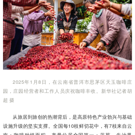
2025年1月8日，在云南省普洱市思茅区天玉咖啡庄
园，庄园经营者和工作人员庆祝咖啡丰收。新华社记者胡
超 摄
从旅居到旅创的热潮背后，是高原特色产业勃兴与基础
设施升级的坚实支撑。全国每10枝鲜切花中，有7枝来自云
南；咖啡种植面积、产量位居全国第一；蓝莓、牛油果