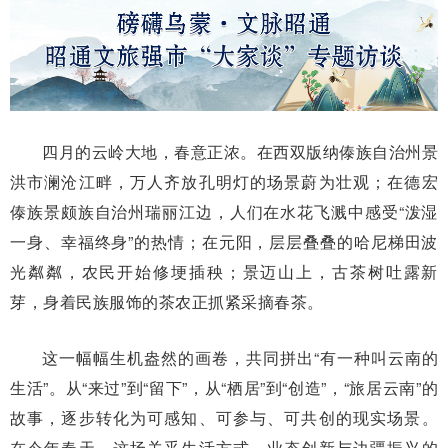
四月的云岭大地，春意正浓。在西双版纳傣族自治州景
洪市澜沧江畔，万人齐放孔明灯的场景蔚为壮观；在德宏
傣族景颇族自治州瑞丽江边，人们在水花飞溅中感受“泼湿
一身、幸福终身”的热情；在元阳，层层叠叠的哈尼梯田波
光粼粼，农民开始修埂插秧；景迈山上，古茶树吐露新
芽，身着民族服饰的茶农正抓紧采摘春茶。
这一幅幅生机盎然的画卷，共同拼出“有一种叫云南的
生活”。从“来过”到“留下”，从“栖居”到“创造”，“旅居云南”的
故事，逐步转化为可感知、可参与、可共创的现实场景。
在今年春天，这场关乎生活方式、业态创新与边疆振兴的