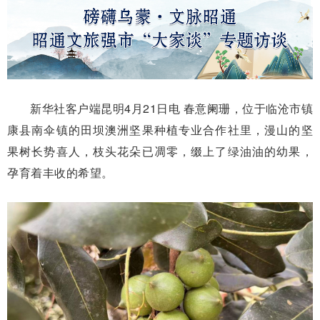
新华社客户端昆明4月21日电 春意阑珊，位于临沧市镇
康县南伞镇的田坝澳洲坚果种植专业合作社里，漫山的坚
果树长势喜人，枝头花朵已凋零，缀上了绿油油的幼果，
孕育着丰收的希望。