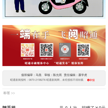
值班编审：马燕 审核：陈允琪 责任编辑：聂学虎
昭通新闻报料：0870-2158276 昭通新闻网，未经授权不得转载
举报
标签 >>
共
人次，捐赠了￥
0
元
随手捐
0