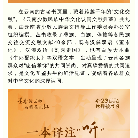
在云南的古老书页里，藏着跨越千年的“文化交
融”。《云南少数民族中华文化认同文献典藏》共九
卷，由云南省少数民族语文指导工作委员会办公室
组织编撰。丛书收录了彝族、白族、傣族等各民族
交往交流交融文献40余部，既有汉彝双语《董永
记》、汉傣双语《刘秀走国》，也有白族大本曲
《牛郎配织女》等双语文本，生动呈现了云南各族
群众对“忠信孝悌”的共同崇尚、对真挚爱情的共同追
求，是文化互鉴共生的鲜活见证，凝结着各族群众
对中华文化的深厚认同
。