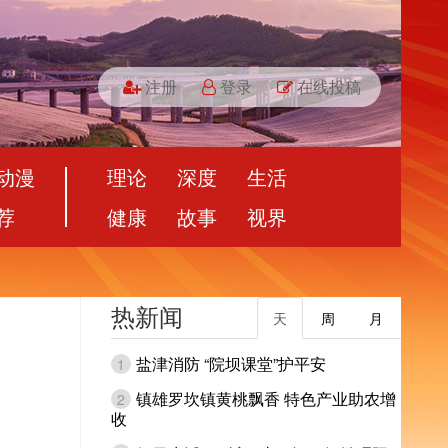
注册
登录
在线投稿
动漫
理论
深度
生活
荐
健康
故事
视界
热新闻
天
周
月
盐津消防 “院坝课堂”护平安
1
镇雄罗坎镇黄桃飘香 特色产业助农增
2
收