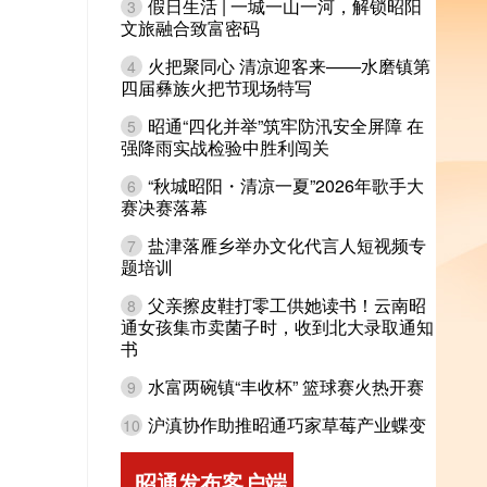
假日生活 | 一城一山一河，解锁昭阳
3
文旅融合致富密码
火把聚同心 清凉迎客来——水磨镇第
4
四届彝族火把节现场特写
昭通“四化并举”筑牢防汛安全屏障 在
5
强降雨实战检验中胜利闯关
“秋城昭阳・清凉一夏”2026年歌手大
6
赛决赛落幕
盐津落雁乡举办文化代言人短视频专
7
题培训
父亲擦皮鞋打零工供她读书！云南昭
8
通女孩集市卖菌子时，收到北大录取通知
书
水富两碗镇“丰收杯” 篮球赛火热开赛
9
沪滇协作助推昭通巧家草莓产业蝶变
10
昭通发布客户端