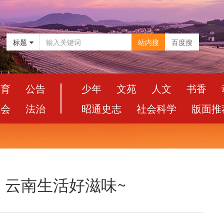
标题
站内搜
百度搜
教育
公告
少年
文苑
人文
书香
社会
法治
昭通史志
社会科学
版面推
，云南生活好滋味~