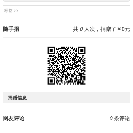
标签 >>
共
人次，捐赠了￥
0
元
随手捐
0
捐赠信息
条评论
网友评论
0