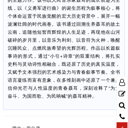
线，以《义勇军进行曲》的诞生历程为叙事核心，将
个体命运置于民族觉醒的宏大历史背景中，展开一幅
波澜壮阔的时代画卷。该书通过回溯生养聂耳的故土
云南，追随他短暂而辉煌的人生足迹，再现他在山河
破碎的岁月里，以音乐为利剑、以音符为火种，唤醒
沉睡民众、点燃民族希望的光辉历程。作品以长篇叙
事诗的形式，通过“小引+诗章”的双重结构，将扎实
史料与灵动诗性相融合，既还原了历史的真实温度，
又赋予文本强烈的艺术感染力与青春叙事节奏。全书
语言凝练而富有意象，在多维刻画中还原了一个兼具
信仰光芒与人性温度的青春聂耳，深刻诠释了“为党
奋斗、为国而歌、为民呐喊”的聂耳精神。