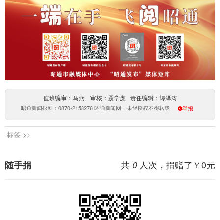
值班编审：马燕 审核：聂学虎 责任编辑：谭泽涛
昭通新闻报料：0870-2158276 昭通新闻网，未经授权不得转载
举报
标签 >>
共
人次，捐赠了￥
0
元
随手捐
0