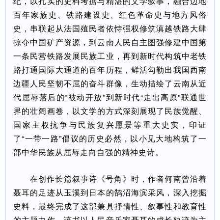
纪，以扎实的史料考据与精湛的文学叙事，融合边地
百年家族史、铁路建设史、红色革命史与地方风俗
史，串联起从法国殖民者依恃强权修筑滇越铁路大肆
掠夺中国矿产资源，到云南人民自主图强修建中国第
一条民营铁路发展民族工业，再到新时代构筑中老铁
路打通国际大通道的百年历程，鲜活勾勒出我国西南
边疆人民坚韧不屈的奋斗群像，生动描绘了云南从近
代屈辱落后的“被动开放”到新时代“走出高原”联通世
界的壮阔画卷，以文学的方式深刻展现了民族觉醒、
国家主权抗争与民族复兴愿景等重大史实，印证
了“一带一路”倡议的历史必然，以小见大地构筑了一
部中华民族从屈辱走向自强的精神史诗。
在创作长篇叙事诗《号角》时，作者何南曾沿着
聂耳的足迹从玉溪到日本的鹄沼海滨采风，深入挖掘
史料，最终完成了这部兼具抒情性、叙事性和教育性
的主题力作。该书以人民音乐家聂耳的成长轨迹为主