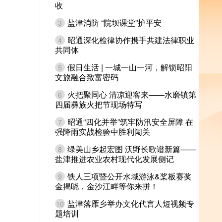
收
盐津消防 “院坝课堂”护平安
3
昭通深化检律协作携手共建法律职业
4
共同体
假日生活 | 一城一山一河，解锁昭阳
5
文旅融合致富密码
火把聚同心 清凉迎客来——水磨镇第
6
四届彝族火把节现场特写
昭通“四化并举”筑牢防汛安全屏障 在
7
强降雨实战检验中胜利闯关
绿美山乡起宏图 沃野长歌谱新篇——
8
盐津推进农业农村现代化发展侧记
铁人三项暨公开水域游泳&桨板赛奖
9
金揭晓，金沙江畔等你来拼！
盐津落雁乡举办文化代言人短视频专
10
题培训