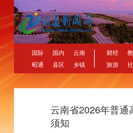
国际
国内
云南
财经
昭通
县区
乡镇
旅游
云南省2026年普
须知