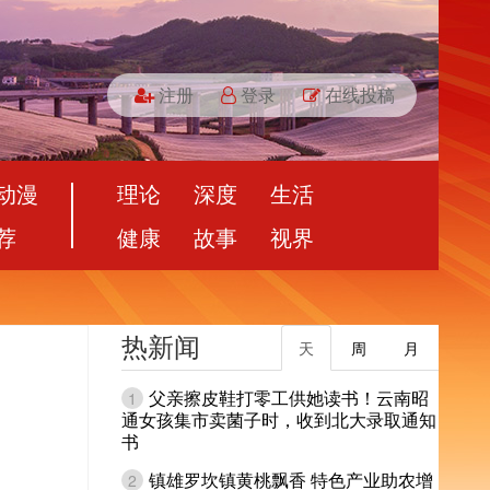
注册
登录
在线投稿
动漫
理论
深度
生活
荐
健康
故事
视界
热新闻
天
周
月
父亲擦皮鞋打零工供她读书！云南昭
1
通女孩集市卖菌子时，收到北大录取通知
书
镇雄罗坎镇黄桃飘香 特色产业助农增
2