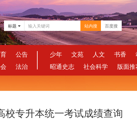
标题
站内搜
百度搜
教育
公告
少年
文苑
人文
书香
社会
法治
昭通史志
社会科学
版面推
通高校专升本统一考试成绩查询