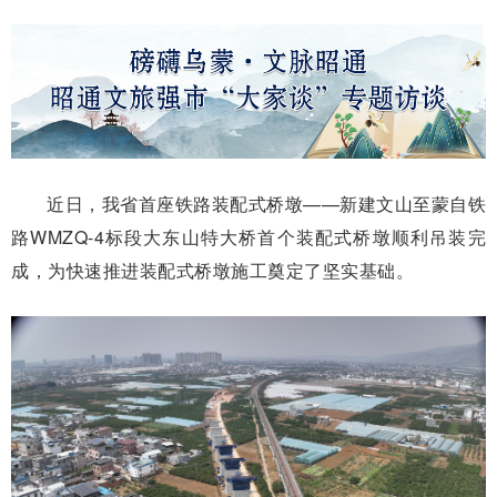
近日，我省首座铁路装配式桥墩——新建文山至蒙自铁
路WMZQ-4标段大东山特大桥首个装配式桥墩顺利吊装完
成，为快速推进装配式桥墩施工奠定了坚实基础。