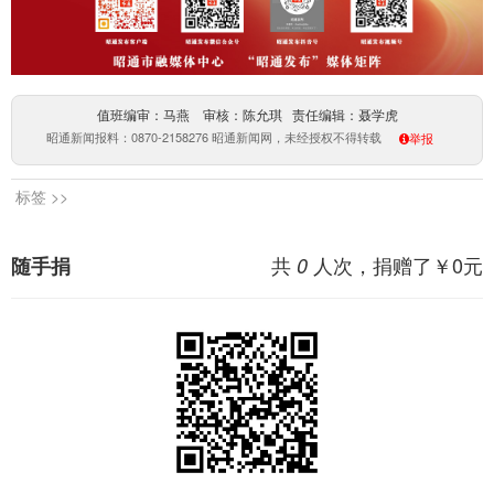
值班编审：马燕 审核：陈允琪 责任编辑：聂学虎
昭通新闻报料：0870-2158276 昭通新闻网，未经授权不得转载
举报
标签 >>
共
人次，捐赠了￥
0
元
随手捐
0