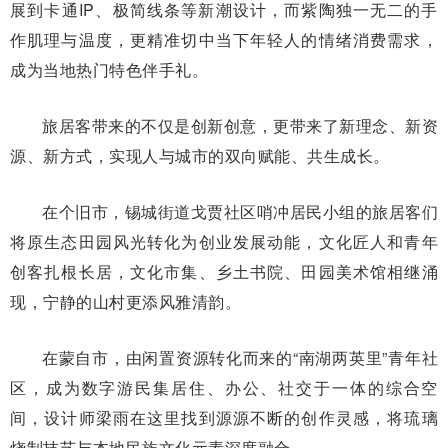
展到卡通IP、极简线条等新潮设计，而紫陶独一无二的手
作肌理与温度，更精准切中当下年轻人的情绪消费需求，
成为当地热门特色伴手礼。
旅居客带来的不仅是创新创意，更带来了新理念、新资
源、新方式，实现人与城市的双向赋能、共生成长。
在个旧市，锡城街道戈贾社区哨冲居民小组的旅居客们
将原生态田园风光转化为创业发展动能，文化匠人和青年
创客扎根长居，文化市集、乡土书院、田园美术馆相继涌
现，宁静的山村更添风雅清韵。
在蒙自市，由闲置资源转化而来的“南湖两英里”青年社
区，成为数字游民集居住、办公、社交于一体的综合空
间，设计师梁雨在这里找到源源不断的创作灵感，将琉璃
烧制技艺与本地民族文化元素深度融合。