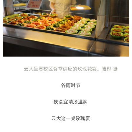
云大呈贡校区食堂供应的玫瑰花宴。陆橙 摄
谷雨时节
饮食宜清淡温润
云大这一桌玫瑰宴