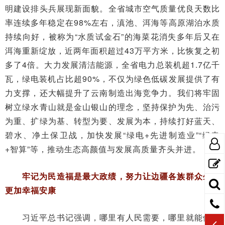
明建设排头兵展现新面貌。全省城市空气质量优良天数比
率连续多年稳定在98%左右，滇池、洱海等高原湖泊水质
持续向好，被称为“水质试金石”的海菜花消失多年后又在
洱海重新绽放，近两年面积超过43万平方米，比恢复之初
多了4倍。大力发展清洁能源，全省电力总装机超1.7亿千
瓦，绿电装机占比超90%，不仅为绿色低碳发展提供了有
力支撑，还大幅提升了云南制造出海竞争力。我们将牢固
树立绿水青山就是金山银山的理念，坚持保护为先、治污
为重、扩绿为基、转型为要、发展为本，持续打好蓝天、
碧水、净土保卫战，加快发展“绿电+先进制造业”“绿电
+智算”等，推动生态高颜值与发展高质量齐头并进。
牢记为民造福是最大政绩，努力让边疆各族群众生活
更加幸福安康
习近平总书记强调，哪里有人民需要，哪里就能做出