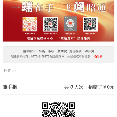
值班编审：马燕 审核：聂学虎 责任编辑：谭泽涛
昭通新闻报料：0870-2158276 昭通新闻网，未经授权不得转载
举报
标签 >>
共
人次，捐赠了￥
0
元
随手捐
0