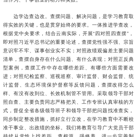
边学边查边改。查摆问题、解决问题，是学习教育取
得实效的关键，也是贯穿始终的要求。一体推进学查改，
根据党中央要求，结合云南实际，开展“四对照四查摆”，
即对照习近平总书记的重要论述，查摆党性强不强、宗旨
意识牢不牢、谋事创业实不实；对照政绩观偏差主要问题
清单，查摆自身存在什么问题、有什么表现；对照正反典
型案例，查摆工作中存在哪些差距、有哪些方面需要改
进；对照纪检监察、巡视巡察、审计监督、财会监督、统
计监督、生态环境保护督察等反馈问题，查摆改得怎么
样、有没有改到位、长效机制管不管用。采取领导干部对
照自查、主要负责同志严格把关、工作专班认真审核的方
式，督促全省各级领导班子和领导干部把问题找准查实，
同步制定整改措施，抓好立行立改，在学习教育中不断校
准干事业、出政绩的坐标。我们将教育引导广大党员干部
持续从党性上找差距、查根源、强修养，进一步完善制