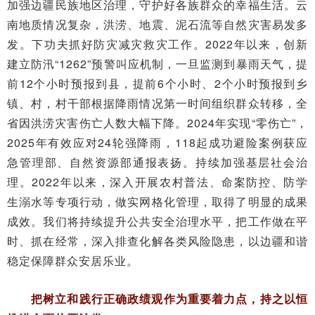
加强边疆民族地区治理，守护好各族群众的幸福生活。云
南地质情况复杂，洪涝、地震、泥石流等自然灾害易发多
发。下功夫抓好防灾减灾救灾工作。2022年以来，创新
建立防汛“1262”预警叫应机制，一旦监测到暴雨天气，提
前12个小时预报到县，提前6个小时、2个小时预报到乡
镇、村，村干部根据降雨情况第一时间组织群众转移，全
省因洪涝灾害伤亡人数大幅下降。2024年实现“零伤亡”，
2025年有效应对24轮强降雨，118起成功避险案例获应
急管理部、自然资源部通报表扬。持续加强基层社会治
理。2022年以来，深入开展农村普法、命案防控、防学
生溺水等专项行动，做实网格化管理，取得了明显的成果
成效。我们将持续提升公共安全治理水平，把工作做在平
时、抓在经常，深入排查化解各类风险隐患，以边疆和谐
稳定保障群众安居乐业。
把树立和践行正确政绩观作为重要着力点，持之以恒