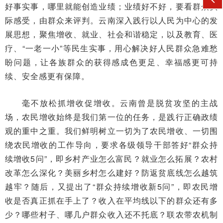
好事实事，哪里就能创造业绩；业绩好不好，要看群众实
际感受，由群众来评判。云南深入践行以人民为中心的发
展思想，聚焦增收、就业、社会和谐稳定，以及教育、医
疗、“一老一小”等民生实事，用心解决好人民群众急难愁
盼问题，让各族群众的获得感成色更足、幸福感更可持
续、安全感更有保障。
毫不放松抓增收促增收。云南曾是脱贫攻坚的主战
场，农民增收始终是我们第一位的任务，是践行正确政绩
观的重中之重。我们鲜明树立一切为了农民增收、一切围
绕农民增收的工作导向，要求各级领导干部答好“群众持
续增收5问”，即乡村产业怎么富民？就业怎么拓展？农村
改革怎么深化？美丽乡村怎么建好？防返贫底线怎么越筑
越牢？随后，又提出了“群众持续增收新5问”，即农民增
收是否真正抓在手上了？收入在平均线以下的群众还有多
少？哪些村子、哪几户群众收入还不托底？联农带农机制