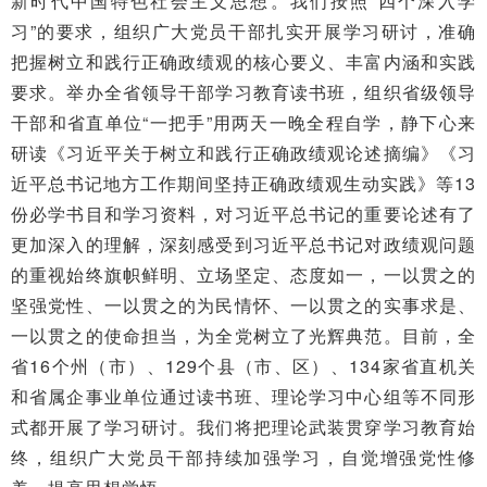
新时代中国特色社会主义思想。我们按照“四个深入学
习”的要求，组织广大党员干部扎实开展学习研讨，准确
把握树立和践行正确政绩观的核心要义、丰富内涵和实践
要求。举办全省领导干部学习教育读书班，组织省级领导
干部和省直单位“一把手”用两天一晚全程自学，静下心来
研读《习近平关于树立和践行正确政绩观论述摘编》《习
近平总书记地方工作期间坚持正确政绩观生动实践》等13
份必学书目和学习资料，对习近平总书记的重要论述有了
更加深入的理解，深刻感受到习近平总书记对政绩观问题
的重视始终旗帜鲜明、立场坚定、态度如一，一以贯之的
坚强党性、一以贯之的为民情怀、一以贯之的实事求是、
一以贯之的使命担当，为全党树立了光辉典范。目前，全
省16个州（市）、129个县（市、区）、134家省直机关
和省属企事业单位通过读书班、理论学习中心组等不同形
式都开展了学习研讨。我们将把理论武装贯穿学习教育始
终，组织广大党员干部持续加强学习，自觉增强党性修