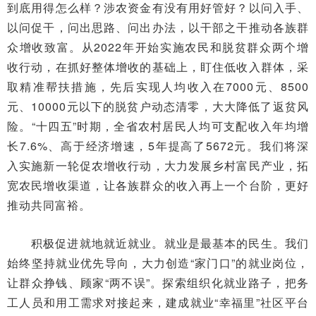
到底用得怎么样？涉农资金有没有用好管好？以问入手、
以问促干，问出思路、问出办法，以干部之干推动各族群
众增收致富。从2022年开始实施农民和脱贫群众两个增
收行动，在抓好整体增收的基础上，盯住低收入群体，采
取精准帮扶措施，先后实现人均收入在7000元、8500
元、10000元以下的脱贫户动态清零，大大降低了返贫风
险。“十四五”时期，全省农村居民人均可支配收入年均增
长7.6%、高于经济增速，5年提高了5672元。我们将深
入实施新一轮促农增收行动，大力发展乡村富民产业，拓
宽农民增收渠道，让各族群众的收入再上一个台阶，更好
推动共同富裕。
积极促进就地就近就业。就业是最基本的民生。我们
始终坚持就业优先导向，大力创造“家门口”的就业岗位，
让群众挣钱、顾家“两不误”。探索组织化就业路子，把务
工人员和用工需求对接起来，建成就业“幸福里”社区平台