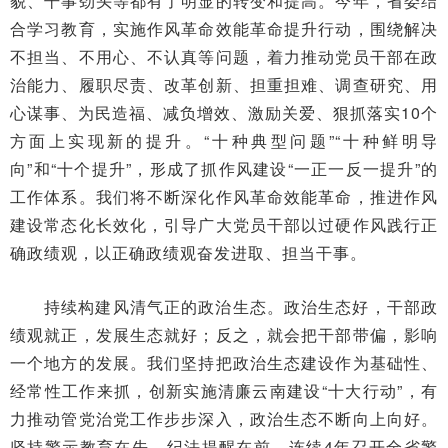
貌、干事劲头等都有了明显的转变和提高。今年，省委结
合学习教育，实施作风革命效能革命提升行动，围绕解决
不担当、不用心、不认真等问题，着力推动党员干部在政
治能力、履职尽责、改革创新、担重担难、调查研究、用
心谋事、为民造福、减负增效、激励关爱、狠抓落实10个
方面上实现新的提升。“十种典型问题”“十种鲜明导
向”和“十个提升”，形成了抓作风建设“一正一反一提升”的
工作体系。我们将不断深化作风革命效能革命，推进作风
建设常态化长效化，引导广大党员干部以过硬作风践行正
确政绩观，以正确政绩观奋发进取、担当干事。
持续构建风清气正的政治生态。政治生态好，干部政
绩观就正，发展生态就好；反之，就会把干部带偏，影响
一个地方的发展。我们坚持把政治生态建设作为基础性、
经常性工作来抓，创新实施清廉云南建设“十大行动”，有
力推动管党治党工作步步深入，政治生态不断向上向好。
坚持警示教育在先、纪法提醒在前，连续4年召开全省警