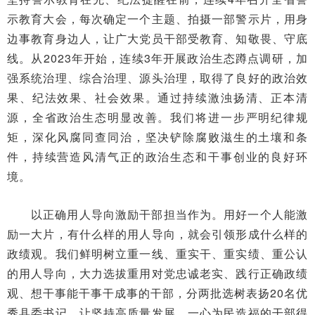
示教育大会，每次确定一个主题、拍摄一部警示片，用身
边事教育身边人，让广大党员干部受教育、知敬畏、守底
线。从2023年开始，连续3年开展政治生态蹲点调研，加
强系统治理、综合治理、源头治理，取得了良好的政治效
果、纪法效果、社会效果。通过持续激浊扬清、正本清
源，全省政治生态明显改善。我们将进一步严明纪律规
矩，深化风腐同查同治，坚决铲除腐败滋生的土壤和条
件，持续营造风清气正的政治生态和干事创业的良好环
境。
以正确用人导向激励干部担当作为。用好一个人能激
励一大片，有什么样的用人导向，就会引领形成什么样的
政绩观。我们鲜明树立重一线、重实干、重实绩、重公认
的用人导向，大力选拔重用对党忠诚老实、践行正确政绩
观、想干事能干事干成事的干部，分两批选树表扬20名优
秀县委书记，让坚持高质量发展、一心为民造福的干部得