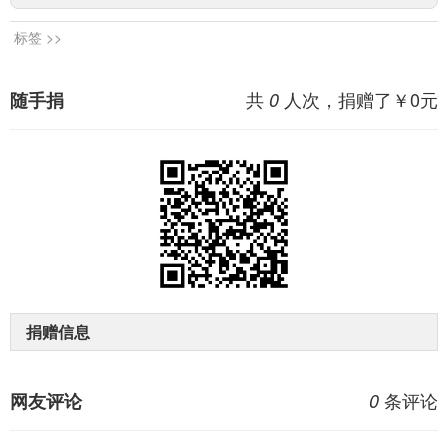
标签 >>
共
人次，捐赠了￥
0
元
随手捐
0
捐赠信息
条评论
网友评论
0