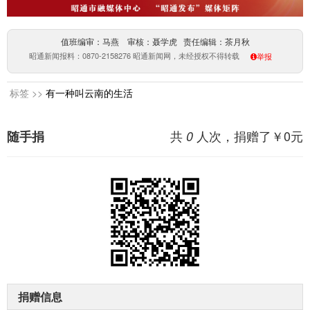
值班编审：马燕 审核：聂学虎 责任编辑：茶月秋
昭通新闻报料：0870-2158276 昭通新闻网，未经授权不得转载
举报
标签 >>
有一种叫云南的生活
共
人次，捐赠了￥
0
元
随手捐
0
捐赠信息