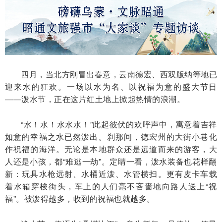
四月，当北方刚冒出春意，云南德宏、西双版纳等地已
迎来水的狂欢。一场以水为名、以祝福为意的盛大节日
——泼水节，正在这片红土地上掀起热情的浪潮。
“水！水！水水水！”此起彼伏的欢呼声中，寓意着吉祥
如意的幸福之水已然泼出。刹那间，德宏州的大街小巷化
作祝福的海洋。无论是本地群众还是远道而来的游客，大
人还是小孩，都“难逃一劫”。定睛一看，泼水装备也花样翻
新：玩具水枪远射、水桶近泼、水管横扫。更有皮卡车载
着水箱穿梭街头，车上的人们毫不吝啬地向路人送上“祝
福”。被泼得越多，收到的祝福也就越多。