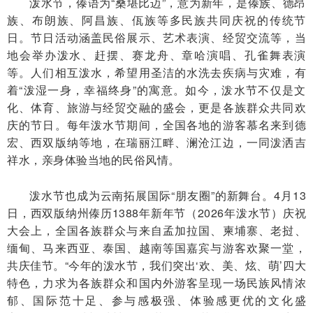
泼水节，傣语为“桑堪比迈”，意为新年，是傣族、德昂
族、布朗族、阿昌族、佤族等多民族共同庆祝的传统节
日。节日活动涵盖民俗展示、艺术表演、经贸交流等，当
地会举办泼水、赶摆、赛龙舟、章哈演唱、孔雀舞表演
等。人们相互泼水，希望用圣洁的水洗去疾病与灾难，有
着“泼湿一身，幸福终身”的寓意。如今，泼水节不仅是文
化、体育、旅游与经贸交融的盛会，更是各族群众共同欢
庆的节日。每年泼水节期间，全国各地的游客慕名来到德
宏、西双版纳等地，在瑞丽江畔、澜沧江边，一同泼洒吉
祥水，亲身体验当地的民俗风情。
泼水节也成为云南拓展国际“朋友圈”的新舞台。4月13
日，西双版纳州傣历1388年新年节（2026年泼水节）庆祝
大会上，全国各族群众与来自孟加拉国、柬埔寨、老挝、
缅甸、马来西亚、泰国、越南等国嘉宾与游客欢聚一堂，
共庆佳节。“今年的泼水节，我们突出‘欢、美、炫、萌’四大
特色，力求为各族群众和国内外游客呈现一场民族风情浓
郁、国际范十足、参与感极强、体验感更优的文化盛