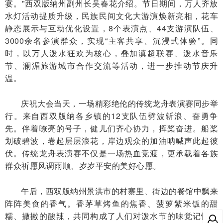
宴。”西双版纳州副州长吴春花介绍。节日期间，万人齐放
水灯活动提质升级，民族民间文化大游演焕新亮相，花车
静态展示与互动优化设置，8个表演点、44支游演队伍、
3000余名参演群众，实现“主客共享、沉浸式体验”。同
时，以万人泼水狂欢为核心，叠加滇超联赛、泼水音乐
节、澜湄旅游城市合作交流等活动，进一步推动节庆升
温。
庆祝大会当天，一场精彩绝伦的传统龙舟表演赛同步举
行。来自西双版纳各乡镇的12支队伍劈波斩浪、奋勇争
先。伴着嘹亮的号子，健儿们齐心协力，挥桨奋进。船桨
划破碧波，卷起层层浪花，岸边观众的加油呐喊声此起彼
伏。传统龙舟表演赛不仅是一场热血竞渡，更承载着各族
群众祈愿风调雨顺、岁岁平安的美好心愿。
午后，西双版纳州景洪市的村寨里、街边的餐馆中飘来
阵阵美食的香气。香茅草烤鱼的焦香、菠萝紫米饭的甜
糯、撒撇的酸辣，共同构成了人们对泼水节的味觉记忆。