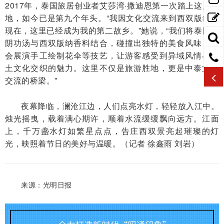
2017年，泰国旅居创业者艾莎湾·撒迪恩第一次踏上这片土
地，如今已是第九个年头。“我因文化交流来到西双版纳。
现在，这里已经成为我的第二故乡。”她说，“我们将泰国冬
阴功汤与西双版纳香料结合，碰撞出独特的美食风味，还
会展演手工绘制花伞等技艺，让游客感受到异域风情与本
土文化交织的魅力。这里不仅是旅游胜地，更是中泰文化
交流的桥梁。”
夜幕降临，澜沧江边，人们点亮水灯，轻轻放入江中。
烛光摇曳，载着满心期许，顺着水流缓缓飘向远方。江面
上，千万盏水灯如繁星点点，告庄西双景亮起璀璨的灯
光，映照着节日的美好与温暖。（
记者 徐鑫雨 刘岩
）
来源：光明日报