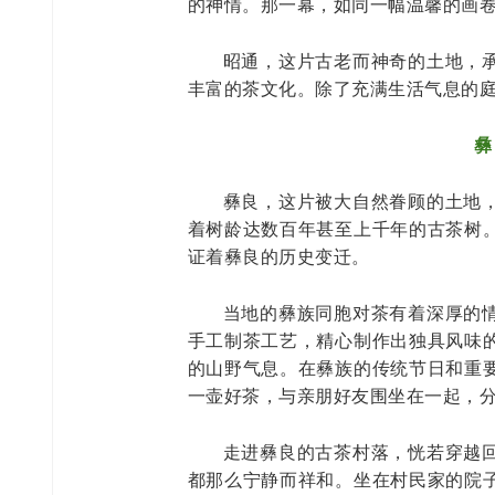
的神情。那一幕，如同一幅温馨的画
昭通，这片古老而神奇的土地，
丰富的茶文化。除了充满生活气息的
彝
彝良，这片被大自然眷顾的土地
着树龄达数百年甚至上千年的古茶树
证着彝良的历史变迁。
当地的彝族同胞对茶有着深厚的
手工制茶工艺，精心制作出独具风味
的山野气息。在彝族的传统节日和重
一壶好茶，与亲朋好友围坐在一起，
走进彝良的古茶村落，恍若穿越
都那么宁静而祥和。坐在村民家的院