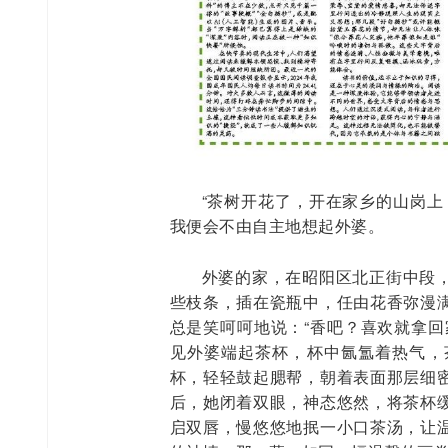
“茶树开花了，开在家乡的山岗上
我便会不由自主地想起外婆。
外婆的家，在昭阳区北正街中段
些枝条，插在瓷瓶中，任由花香弥漫
总是笑呵呵地说：“香吧？喜欢就拿回
见外婆端起茶杯，杯中氤氲着热气，
杯，轻轻鼓起腮帮，朝着表面那层细
后，她闭着双眼，神态悠然，将茶杯
启双唇，慢悠悠地抿一小口茶汤，让