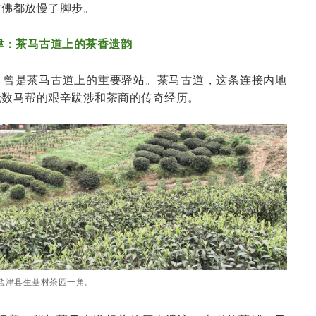
仿佛都放慢了脚步。
津：茶马古道上的茶香遗韵
，曾是茶马古道上的重要驿站。茶马古道，这条连接内地
无数马帮的艰辛跋涉和茶商的传奇经历。
盐津县生基村茶园一角。