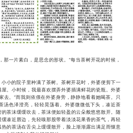
，那一片素白，是思念的形状。”每当茶树开花的时候，
，小小的院子里种满了茶树。茶树开花时，外婆便剪下一
满屋。小时候，我最喜欢摆弄外婆插满鲜花的瓷瓶。外婆
家去。”而我则依偎在外婆身旁，静静地看着她喝茶。只
茶汤色泽澄亮，轻轻晃荡着。外婆微微低下头，凑近茶
密的茶沫缓缓吹去，茶沫便如轻盈的云朵般悠悠散开。随
缓缓凑近唇边，先轻嗅那股带着淡淡花果香的茶气，再轻
温热的茶汤在舌尖上缓缓散开，脸上渐渐露出满足而惬意