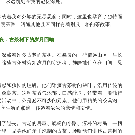
卷，永远镌刻在我的记忆深处。
承载着我对外婆的无尽思念；同时，这里也孕育了独特而
庭院茶香，昭通其他县区同样有着别具一格的茶故事。
良：古茶树下的岁月回响
，深藏着许多古老的茶树。在彝良的一些偏远山区，生长
。这些古茶树宛如岁月的守护者，静静地伫立在山间，见
情感和独特的理解。他们采摘古茶树的鲜叶，沿用传统的
的彝良茶。这种茶香气浓郁，口感醇厚，还带着一股独特
要活动中，茶是必不可少的元素。他们用精美的茶具泡上
分享生活的点滴，传递着浓浓的亲情和友情。
回了过去。古老的房屋、蜿蜒的小路、淳朴的村民，一切
子里，品尝他们亲手泡制的古茶，聆听他们讲述古茶树的