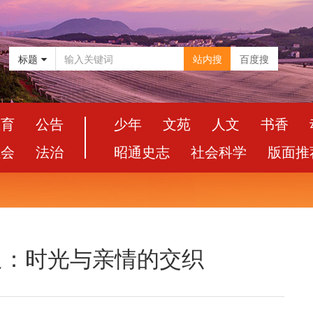
标题
站内搜
百度搜
教育
公告
少年
文苑
人文
书香
社会
法治
昭通史志
社会科学
版面推
昭通：时光与亲情的交织