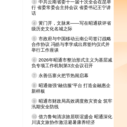
中共云南省委十一届十次全会在昆举
3
行 省委常委会主持会议 省委书记王宁讲
话
黉门开，文脉来——写在昭通获评省
4
级历史文化名城之际
市政府与中国移动云南公司签订战略
5
合作协议 冯皓与李学成出席签约仪式并
举行工作座谈
2026年昭通市整治形式主义为基层减
6
负专项工作机制第3次会议召开
永善伍寨火把节热闹启幕
7
昭通做强“融信服”平台 打造金融惠企
8
新样板
昭通市财政局高效调度救灾资金 筑牢
9
汛期安全防线
借力鲁甸清凉旅居联谊盛会 昭通深化
10
川滇文旅协作激活避暑康养经济