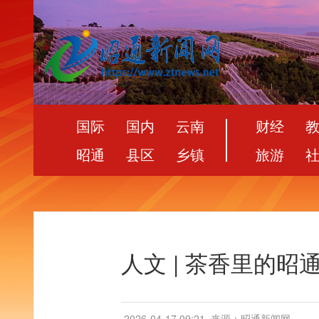
国际
国内
云南
财经
昭通
县区
乡镇
旅游
人文 | 茶香里的
2026-04-17 09:21
来源：昭通新闻网