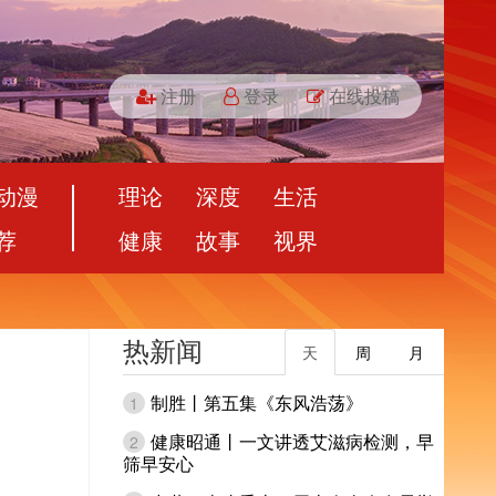
注册
登录
在线投稿
动漫
理论
深度
生活
荐
健康
故事
视界
热新闻
天
周
月
制胜丨第五集《东风浩荡》
1
健康昭通丨一文讲透艾滋病检测，早
2
筛早安心