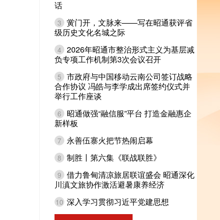
话
黉门开，文脉来——写在昭通获评省
3
级历史文化名城之际
2026年昭通市整治形式主义为基层减
4
负专项工作机制第3次会议召开
市政府与中国移动云南公司签订战略
5
合作协议 冯皓与李学成出席签约仪式并
举行工作座谈
昭通做强“融信服”平台 打造金融惠企
6
新样板
永善伍寨火把节热闹启幕
7
制胜丨第六集《联战联胜》
8
借力鲁甸清凉旅居联谊盛会 昭通深化
9
川滇文旅协作激活避暑康养经济
深入学习贯彻习近平党建思想
10