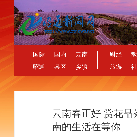
国际
国内
云南
财经
昭通
县区
乡镇
旅游
云南春正好 赏花
南的生活在等你