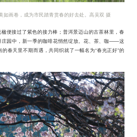
美如画卷，成为市民踏青赏春的好去处。高吴双 摄
花楹便接过了紫色的接力棒；普洱景迈山的古茶林里，春
啡庄园中，新一季的咖啡花悄然绽放。花、茶、咖——这
的春天里不期而遇，共同织就了一幅名为“春光正好”的