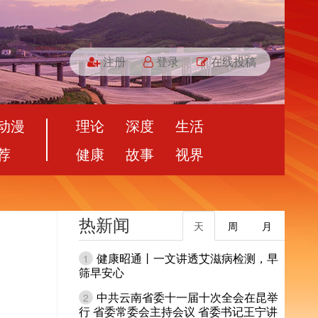
注册
登录
在线投稿
动漫
理论
深度
生活
荐
健康
故事
视界
热新闻
天
周
月
健康昭通丨一文讲透艾滋病检测，早
1
筛早安心
中共云南省委十一届十次全会在昆举
2
行 省委常委会主持会议 省委书记王宁讲