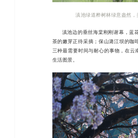
滇池绿道桦树林绿意盎然，
滇池边的垂丝海棠刚刚谢幕，蓝
茶的嫩芽正待采摘；保山潞江坝的咖
三种最需要时间与耐心的事物，在云南
生活图景。