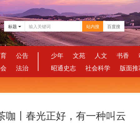
标题
站内搜
百度搜
教育
公告
少年
文苑
人文
书香
社会
法治
昭通史志
社会科学
版面推
品茶咖丨春光正好，有一种叫云