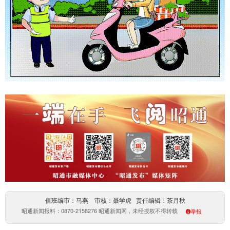
值班编审：马燕 审核：聂学虎 责任编辑：茶月秋
昭通新闻报料：0870-2158276 昭通新闻网，未经授权不得转载
举报