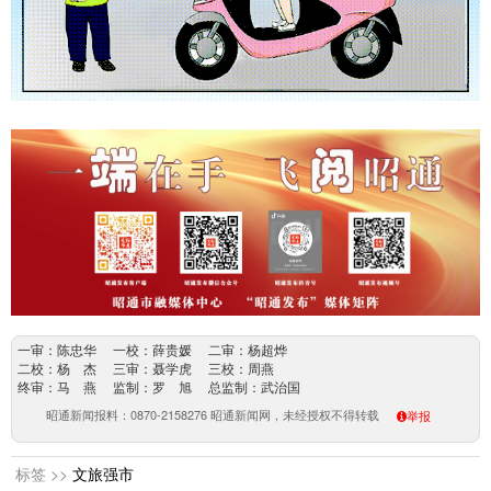
一审：陈忠华 一校：薛贵媛 二审：杨超烨
二校：杨 杰 三审：聂学虎 三校：周燕
终审：马 燕 监制：罗 旭 总监制：武治国
昭通新闻报料：0870-2158276 昭通新闻网，未经授权不得转载
举报
标签 >>
文旅强市