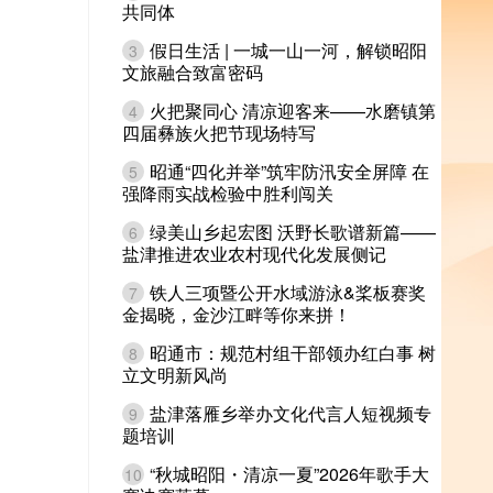
共同体
假日生活 | 一城一山一河，解锁昭阳
3
文旅融合致富密码
火把聚同心 清凉迎客来——水磨镇第
4
四届彝族火把节现场特写
昭通“四化并举”筑牢防汛安全屏障 在
5
强降雨实战检验中胜利闯关
绿美山乡起宏图 沃野长歌谱新篇——
6
盐津推进农业农村现代化发展侧记
铁人三项暨公开水域游泳&桨板赛奖
7
金揭晓，金沙江畔等你来拼！
昭通市：规范村组干部领办红白事 树
8
立文明新风尚
盐津落雁乡举办文化代言人短视频专
9
题培训
“秋城昭阳・清凉一夏”2026年歌手大
10