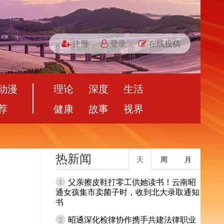
注册
登录
在线投稿
动漫
理论
深度
生活
荐
健康
故事
视界
热新闻
天
周
月
父亲擦皮鞋打零工供她读书！云南昭
1
通女孩集市卖菌子时，收到北大录取通知
书
昭通深化检律协作携手共建法律职业
2