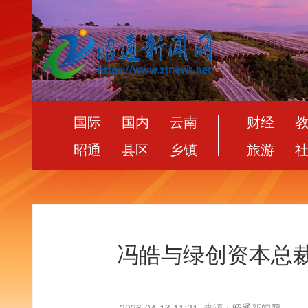
国际
国内
云南
财经
昭通
县区
乡镇
旅游
冯皓与绿创资本总
2026-04-13 11:21
来源：昭通新闻网