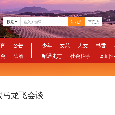
标题
站内搜
百度搜
教育
公告
少年
文苑
人文
书香
社会
法治
昭通史志
社会科学
版面推
裁马龙飞会谈