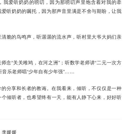
，我爱听奶奶的唠叨，因为那唠叨声里饱含着对我的牵
我爱听奶奶的嘱托，因为那声音里满是不舍与期盼，让我
里清脆的鸟鸣声，听潺潺的流水声，听村里大爷大妈们亲
师念“关关雎鸠，在河之洲”；听数学老师讲“二元一次方
g”；听音乐老师唱“少年自有少年强”……
学的分享和长者的教诲。在我看来，倾听，不仅仅是一种
一个倾听者，也希望终有一天，能有人静下心来，好好听
 李媛媛