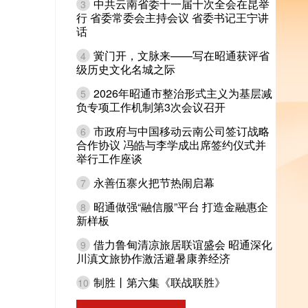
中共云南省委十一届十次全会在昆举
3
行 省委常委会主持会议 省委书记王宁讲
话
黉门开，文脉来——写在昭通获评省
4
级历史文化名城之际
2026年昭通市整治形式主义为基层减
5
负专项工作机制第3次会议召开
市政府与中国移动云南公司签订战略
6
合作协议 冯皓与李学成出席签约仪式并
举行工作座谈
永善伍寨火把节热闹启幕
7
昭通做强“融信服”平台 打造金融惠企
8
新样板
借力鲁甸清凉旅居联谊盛会 昭通深化
9
川滇文旅协作激活避暑康养经济
制胜丨第六集《联战联胜》
10