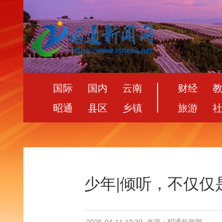
国际
国内
云南
财经
昭通
县区
乡镇
旅游
少年|倾听，不仅仅
2026-04-11 10:39
来源：昭通新闻网