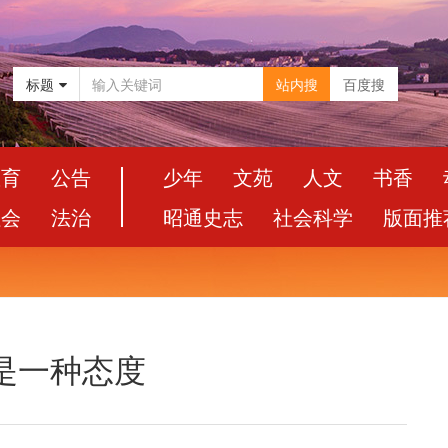
标题
站内搜
百度搜
教育
公告
少年
文苑
人文
书香
社会
法治
昭通史志
社会科学
版面推
是一种态度