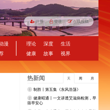
注册
登录
在线投稿
动漫
理论
深度
生活
荐
健康
故事
视界
热新闻
天
周
月
制胜丨第五集《东风浩荡》
1
健康昭通丨一文讲透艾滋病检测，早
2
筛早安心