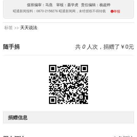
值班编审：马燕 审核：聂学虎 责任编辑：杨超烨
昭通新闻报料：0870-2158276 昭通新闻网，未经授权不得转载
举报
标签 >>
天天说法
共
人次，捐赠了￥
0
元
随手捐
0
捐赠信息