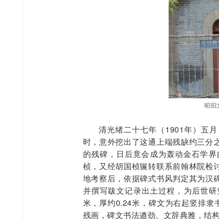
昭阳
清光绪二十七年（1901年）五
时，意外挖出了这通上端残缺约三分
的残碑，日后竟会成为轰动金石学界
桢，又经胡国桢辗转联系前翰林院检
地考察后，依据碑式书风判定其为汉
并撰写跋文记录出土过程，为后世研究
米，厚约0.24米，碑文为右起竖排
残画，碑文书法遒劲、文辞典雅，结