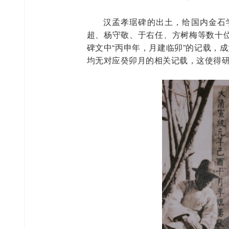
汉孟孝琚碑的出土，给国内金石
超、杨守敬、于右任、方树梅等数十
碑文中“丙申年，月建临卯”的记载，
均无对应癸卯月的相关记载，这使得