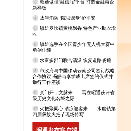
昭通做强“融信服”平台 打造金融惠企
3
新样板
盐津消防 “院坝课堂”护平安
4
镇雄罗坎镇黄桃飘香 特色产业助农增
5
收
镇雄选手在全国青少年无人机大赛中
6
勇创佳绩
水富多部门联合清淤 恢复道路畅通
7
市政府与中国移动云南公司签订战略
8
合作协议 冯皓与李学成出席签约仪式并
举行工作座谈
黉门开，文脉来——写在昭通获评省
9
级历史文化名城之际
火把聚同心 清凉迎客来——水磨镇第
10
四届彝族火把节现场特写
昭通发布客户端