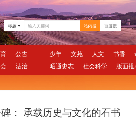
标题
站内搜
百度搜
教育
公告
少年
文苑
人文
书香
社会
法治
昭通史志
社会科学
版面推
孝琚碑： 承载历史与文化的石书