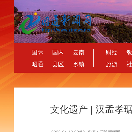
国际
国内
云南
财经
昭通
县区
乡镇
旅游
文化遗产 | 汉孟
2026-04-10 09:58
来源：昭通新闻网