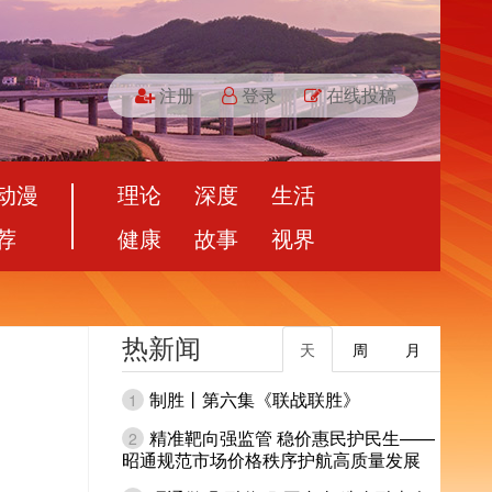
注册
登录
在线投稿
动漫
理论
深度
生活
荐
健康
故事
视界
热新闻
天
周
月
制胜丨第六集《联战联胜》
1
精准靶向强监管 稳价惠民护民生——
2
昭通规范市场价格秩序护航高质量发展