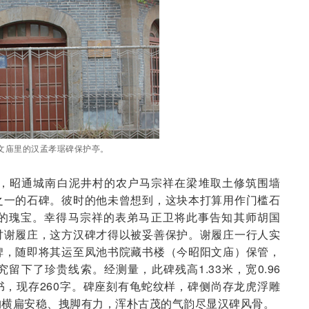
文庙里的汉孟孝琚碑保护亭。
月，昭通城南白泥井村的农户马宗祥在梁堆取土修筑围墙
之一的石碑。彼时的他未曾想到，这块本打算用作门槛石
的瑰宝。幸得马宗祥的表弟马正卫将此事告知其师胡国
讨谢履庄，这方汉碑才得以被妥善保护。谢履庄一行人实
碑，随即将其运至凤池书院藏书楼（今昭阳文庙）保管，
留下了珍贵线索。经测量，此碑残高1.33米，宽0.96
隶书，现存260字。碑座刻有龟蛇纹样，碑侧尚存龙虎浮雕
构横扁安稳、拽脚有力，浑朴古茂的气韵尽显汉碑风骨。