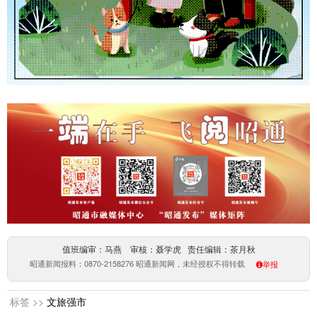
值班编审：马燕 审核：聂学虎 责任编辑：茶月秋
昭通新闻报料：0870-2158276 昭通新闻网，未经授权不得转载
举报
标签 >>
文旅强市