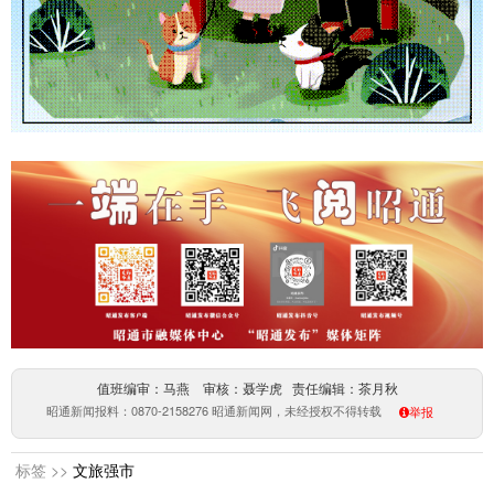
值班编审：马燕 审核：聂学虎 责任编辑：茶月秋
昭通新闻报料：0870-2158276 昭通新闻网，未经授权不得转载
举报
标签 >>
文旅强市