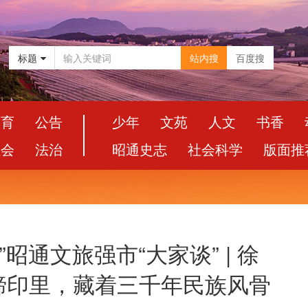
标题
站内搜
百度搜
教育
公告
少年
文苑
人文
书香
社会
法治
昭通史志
社会科学
版面推
昭通文旅强市“大家谈” | 徐
蹄印里，藏着三千年民族风骨