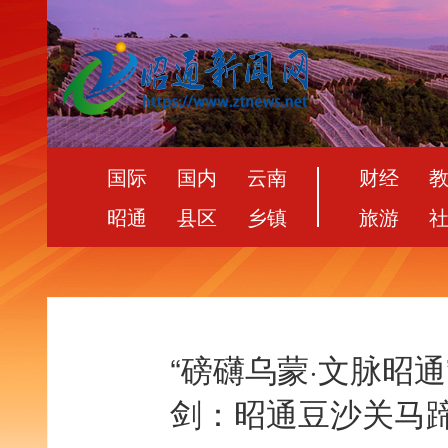
国际
国内
云南
财经
昭通
县区
乡镇
旅游
“磅礴乌蒙·文脉昭通”
剑：昭通豆沙关马