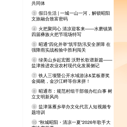
共同体
假日生活 | 一城一山一河，解锁昭阳
3
文旅融合致富密码
火把聚同心 清凉迎客来——水磨镇第
4
四届彝族火把节现场特写
昭通“四化并举”筑牢防汛安全屏障 在
5
强降雨实战检验中胜利闯关
绿美山乡起宏图 沃野长歌谱新篇——
6
盐津推进农业农村现代化发展侧记
铁人三项暨公开水域游泳&桨板赛奖
7
金揭晓，金沙江畔等你来拼！
昭通市：规范村组干部领办红白事 树
8
立文明新风尚
盐津落雁乡举办文化代言人短视频专
9
题培训
“秋城昭阳・清凉一夏”2026年歌手大
10