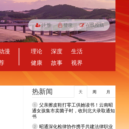
注册
登录
在线投稿
动漫
理论
深度
生活
荐
健康
故事
视界
热新闻
天
周
月
父亲擦皮鞋打零工供她读书！云南昭
1
通女孩集市卖菌子时，收到北大录取通知
书
昭通深化检律协作携手共建法律职业
2