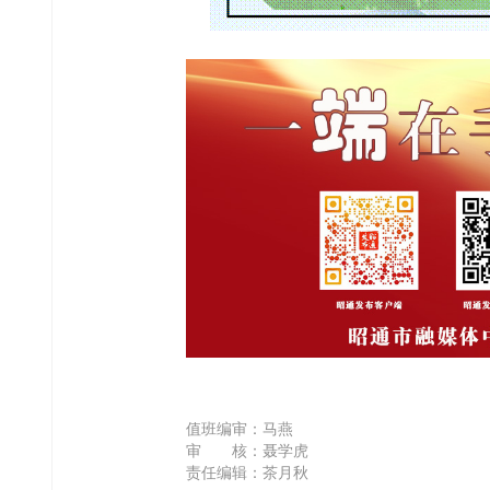
值班编审：马燕
审 核：聂学虎
责任编辑：茶月秋