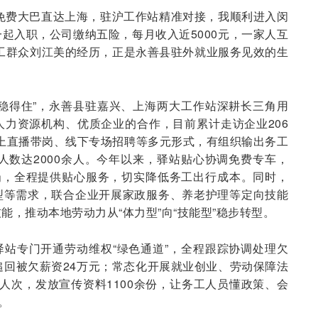
免费大巴直达上海，驻沪工作站精准对接，我顺利进入闵
起入职，公司缴纳五险，每月收入近5000元，一家人互
工群众刘江美的经历，正是永善县驻外就业服务见效的生
稳得住”，永善县驻嘉兴、上海两大工作站深耕长三角用
力资源机构、优质企业的合作，目前累计走访企业206
线上直播带岗、线下专场招聘等多元形式，有组织输出务工
业人数达2000余人。今年以来，驿站贴心协调免费专车，
岗，全程提供贴心服务，切实降低务工出行成本。同时，
型等需求，联合企业开展家政服务、养老护理等定向技能
能，推动本地劳动力从“体力型”向“技能型”稳步转型。
站专门开通劳动维权“绿色通道”，全程跟踪协调处理欠
追回被欠薪资24万元；常态化开展就业创业、劳动保障法
余人次，发放宣传资料1100余份，让务工人员懂政策、会
。