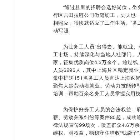
“通过县里的招聘会选好岗位，坐
行区吉田拉链公司做缝纫工，丈夫也一
相照应，很快就适应了工作生活。”务
动写照。
为让务工人员“出得去、能就业、
工市场，持续深化与当地人社部门、人
家，征集优质岗位4.3万余个。通过
人员6296人，其中上海片区稳定就
集中护送151名务工人员直达上海返
聚焦大龄劳动者就业、劳动力技能转
培训，帮助百余名务工人员掌握实用技
为保护好务工人员的合法权益，驿
薪、劳动关系纠纷等案件80起，成功
律法规宣传99场次，覆盖群众4.6万
维权、明权益，稳稳守住增收“钱袋子”