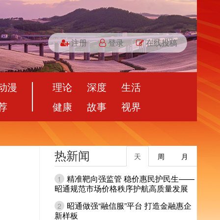
注册
登录
在线投稿
动漫
理论
深度
生活
荐
健康
故事
视界
热新闻
天
周
月
精准靶向强监管 稳价惠民护民生——
1
昭通规范市场价格秩序护航高质量发展
昭通做强“融信服”平台 打造金融惠企
2
新样板