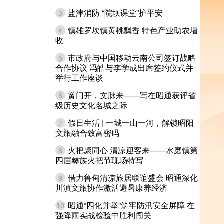
盐津消防 “院坝课堂”护平安
3
镇雄罗坎镇黄桃飘香 特色产业助农增
4
收
市政府与中国移动云南公司签订战略
5
合作协议 冯皓与李学成出席签约仪式并
举行工作座谈
黉门开，文脉来——写在昭通获评省
6
级历史文化名城之际
假日生活 | 一城一山一河，解锁昭阳
7
文旅融合致富密码
火把聚同心 清凉迎客来——水磨镇第
8
四届彝族火把节现场特写
借力鲁甸清凉旅居联谊盛会 昭通深化
9
川滇文旅协作激活避暑康养经济
昭通“四化并举”筑牢防汛安全屏障 在
10
强降雨实战检验中胜利闯关