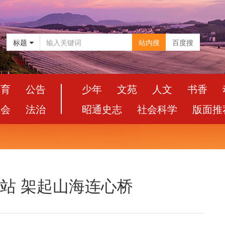
标题
站内搜
百度搜
教育
公告
少年
文苑
人文
书香
社会
法治
昭通史志
社会科学
版面推
驿站 架起山海连心桥