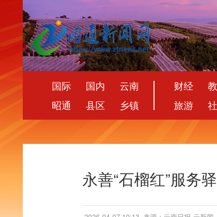
国际
国内
云南
财经
昭通
县区
乡镇
旅游
永善“石榴红”服务
2026-04-07 10:13
来源：云南日报-云新闻