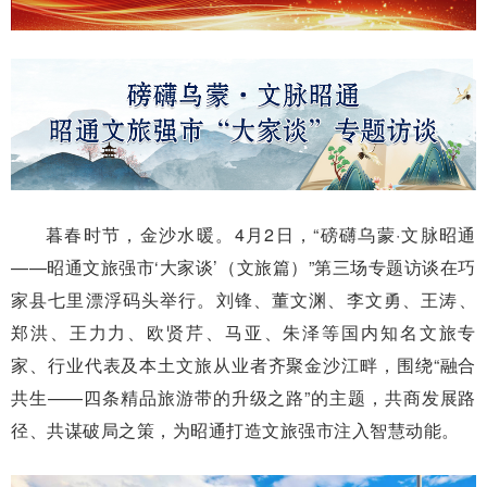
暮春时节，金沙水暖。4月2日，“磅礴乌蒙·文脉昭通
——昭通文旅强市‘大家谈’（文旅篇）”第三场专题访谈在巧
家县七里漂浮码头举行。刘锋、董文渊、李文勇、王涛、
郑洪、王力力、欧贤芹、马亚、朱泽等国内知名文旅专
家、行业代表及本土文旅从业者齐聚金沙江畔，围绕“融合
共生——四条精品旅游带的升级之路”的主题，共商发展路
径、共谋破局之策，为昭通打造文旅强市注入智慧动能。