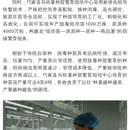
同时，巧家县马铃薯种苗繁育组培中心采用标准化组培
快繁技术，严格把控培养基配制、接种消毒、温光调控、
炼苗壮苗等全流程，实现了种苗培育的工厂化、精细化和
高效化，目前可实现年产脱毒组培苗1000万株、原原种
4000万粒，构建起“组培苗—原原种—原种—商品薯”的四
级繁育链条。
相较于传统自留种，脱毒种苗具有抗病性强、成活率
高、结薯均匀、产量突出等优势。使用脱毒种苗繁育的种
薯，田间病虫害明显减少，管理成本降低，产量较传统种
植提升两成以上。巧家县马铃薯种苗繁育组培中心培育的
种苗亩产量可达4至6吨，有效改变了以往“种薯越种越差、
产量越种越低”的困境。