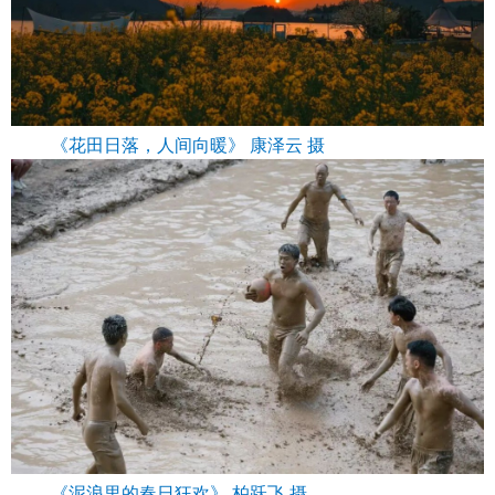
《花田日落，人间向暖》 康泽云 摄
《泥浪里的春日狂欢》 柏跃飞 摄