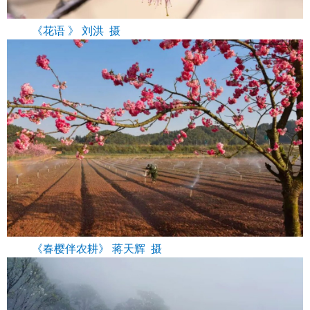
《花语 》 刘洪 摄
《春樱伴农耕》 蒋天辉 摄