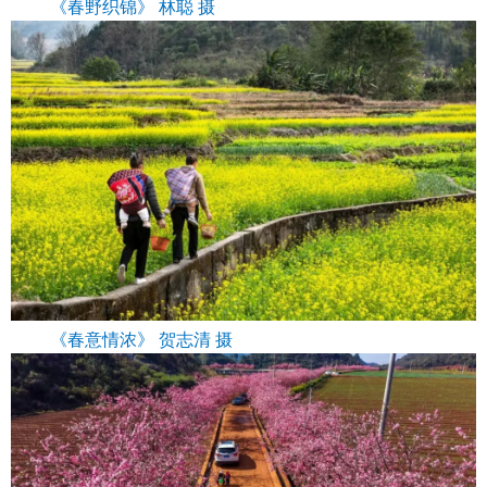
《春野织锦》 林聪 摄
《春意情浓》 贺志清 摄