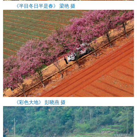
《半目冬日半是春》 梁艳 摄
《彩色大地》 彭晓燕 摄