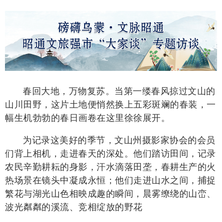
春回大地，万物复苏。当第一缕春风掠过文山的
山川田野，这片土地便悄然换上五彩斑斓的春装，一
幅生机勃勃的春日画卷在这里徐徐展开。
为记录这美好的季节，文山州摄影家协会的会员
们背上相机，走进春天的深处。他们踏访田间，记录
农民辛勤耕耘的身影，汗水滴落田垄，春耕生产的火
热场景在镜头中凝成永恒；他们走进山水之间，捕捉
繁花与湖光山色相映成趣的瞬间，晨雾缭绕的山峦、
波光粼粼的溪流、竞相绽放的野花