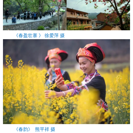
《春盈壮寨 》 徐爱萍 摄
《春韵》 熊平祥 摄