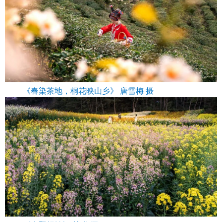
《春染茶地，桐花映山乡》 唐雪梅 摄