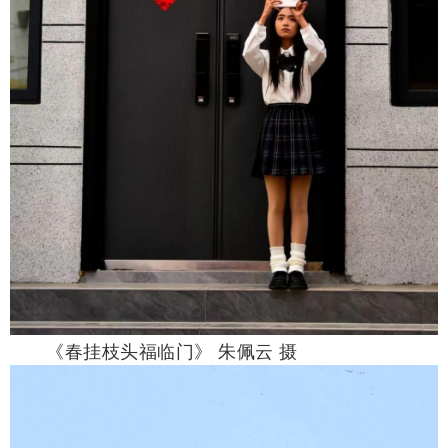
《春挂枝头福临门》 朱佩云 摄