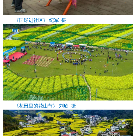
《国球进社区》 纪军 摄
《花田里的花山节》 刘欣 摄