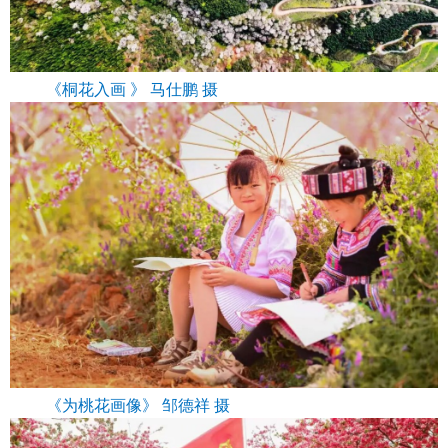
《桐花入画 》 马仕鹏 摄
《为桃花画像》 邹德祥 摄