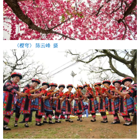
《樱穹》 陈云峰 摄