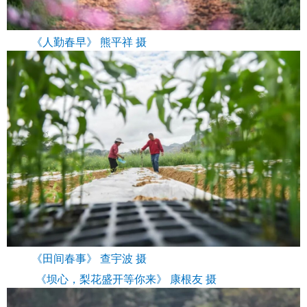
《人勤春早》 熊平祥 摄
《田间春事》 查宇波 摄
《坝心，梨花盛开等你来》 康根友 摄