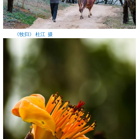
《牧归》 杜江 摄