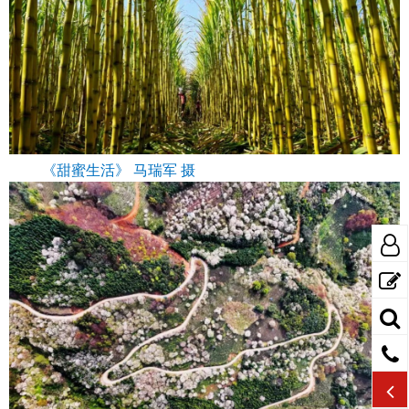
《甜蜜生活》 马瑞军 摄