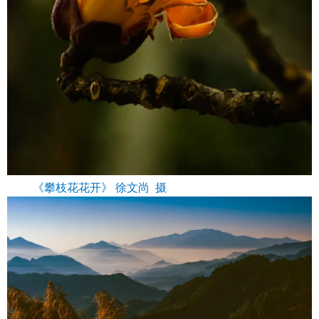
《攀枝花花开》 徐文尚 摄