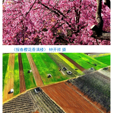
《报春樱花香满楼》 钟开祥 摄