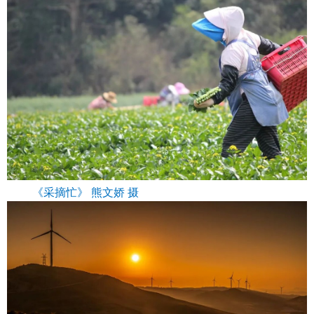
《采摘忙》 熊文娇 摄