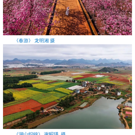
《春游》 龙明湘 摄
《湖山织锦》 谢昭瑾 摄