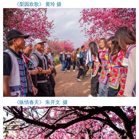
《梨园欢歌》 黄玲 摄
《纵情春天》 朱开文 摄