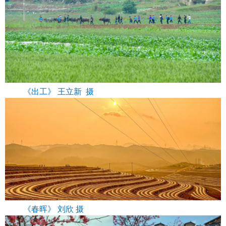
《出工》 王立新 摄
《春晖》 刘欣 摄