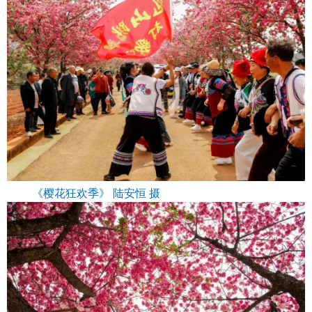
《樱花狂欢季》 陆安恒 摄