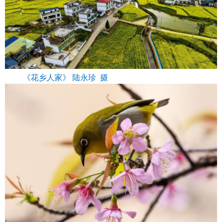
《花乡人家》 陆永珍 摄