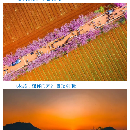
《花路，樱你而来》 鲁绍刚 摄