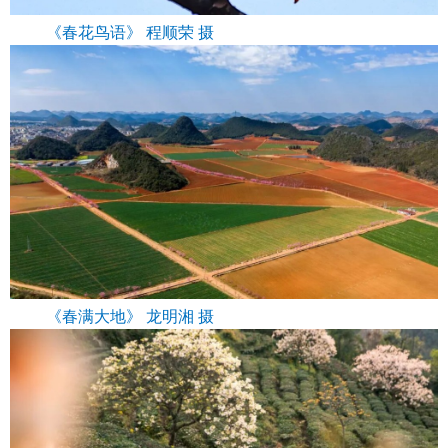
《春花鸟语》 程顺荣 摄
《春满大地》 龙明湘 摄