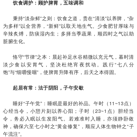
饮食调护：顾护脾胃，五味调和
秉持“淡杂鲜”之则：饮食之道，贵在“清淡”以养脾，“杂
为多样”以全营养，“新鲜”以取天地生气。少食肥甘厚味与
辛辣炙煿，防痰湿内生；多择当季蔬果，顺四时之气以助
脏腑生化。
恪守“节律”之本：晨起补足水谷精微以充元气，暮时清
淡少食以安胃气，坚决杜绝宵夜扰动。践行“七八分
饱”与“细嚼慢咽”，使脾胃升降有序，后天之本得固。
起居有常：法于阴阳，子午安歇
睡好“子午觉”：睡眠是最好的补品。午时（11~13点）
心经当令，小憩片刻以养心阳；子时（23~1点）胆经当
令，务必入眠以生发阳气。若难准时入睡，亦须静卧敛
神，确保六至七小时之“黄金修复”，顺应人体生物钟之“子
午流注”。