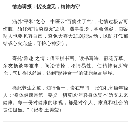
情志调摄：恬淡虚无，精神内守
涵养“平和”之心：中医云“百病生于气”，七情过极皆可
伤脏。须修炼“恬淡虚无”之境，遇事看淡，学会包容，包容
别人也要包容自己，避免大喜大悲剧烈波动，以防肝气郁
结或心火亢盛，守护心神安宁。
寄托“雅趣”之情：借琴棋书画、读书写诗、莳花弄草、
亲友畅谈等雅事，陶冶情操，移情易性。使精神有所寄
托，气机得以舒展，达到“形神合一”的健康至高境界。
循此养生之道，知行合一，贵在坚持。张伯礼寄语年轻
人：“身体健康是第一要义，切莫以‘年轻身体资本’透支未来
健康。每一份对健康的珍视，都是对个人、家庭和社会的
责任担当。”（记者 王美莹）