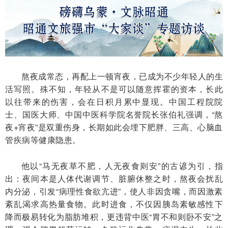
熬夜成常态，再配上一顿宵夜，已成为不少年轻人的生
活写照。殊不知，年轻从不是可以随意挥霍的资本，长此
以往带来的伤害，会在日积月累中显现。中国工程院院
士、国医大师、中国中医科学院名誉院长张伯礼强调，“熬
夜+宵夜”是双重伤身，长期如此会埋下肥胖、三高、心脑血
管疾病等健康隐患。
他以“马无夜草不肥，人无夜食则安”的古谚为引，指
出：夜间本是人体代谢调节、脏腑休整之时，熬夜会扰乱
内分泌，引发“病理性食欲亢进”，使人非因贪嘴，而因激素
紊乱渴求高热量食物。此时进食，不仅因胰岛素敏感性下
降而极易转化为脂肪堆积，更违背中医“胃不和则卧不安”之