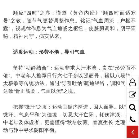
顺应“四时”之序：谨遵《黄帝内经》“顺四时而适寒
暑”之教，随节气更替调整作息。铭记“气血周流，户枢不
蠹”，视规律作息为气血通畅之枢纽，使脏腑调和，阴平阳
秘，精神内守，病安从来。
适度运动：形劳不倦，导引气血
坚持“动静结合”：运动非求大汗淋漓，贵在“形劳而不
倦”。中老年人推荐日行六七千步以强筋骨，辅以八段锦、
太极拳等传统功法，通过“导引吐纳”疏通经络，调和气血，
达致“骨正筋柔，气血以流”之境。
把握“微汗”之度：运动宜循序渐进，因人而异。以“身热
微汗、气息平和”为佳境，切忌大汗亡阳，耗伤津液。尤其
中老年及体虚者，更需懂得“秋冬收藏、春夏生长”之理，在
动与静中寻求阴阳平衡。