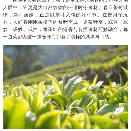
人眼中，它更是大自然馈赠的一道时令食材。春日茶树吐
绿，新叶娇嫩，正是以茶叶入馔的好时节。在普洱镇沅
县，人们将刚刚采摘下的鲜叶烹成一桌茶叶宴，或蒸、或
炒、或煮、或拌，将茶叶的清香与各类食材巧妙融合，每
一道菜都因这一抹春绿而拥有了别样的风味与口感。