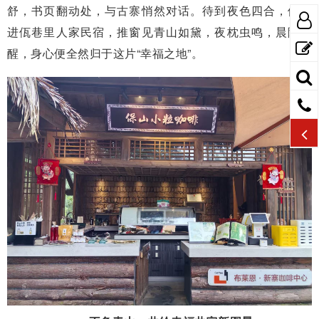
舒，书页翻动处，与古寨悄然对话。待到夜色四合，便住
进佤巷里人家民宿，推窗见青山如黛，夜枕虫鸣，晨随鸟
醒，身心便全然归于这片“幸福之地”。