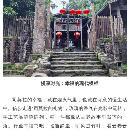
慢享时光：幸福的现代模样
司莫拉的幸福，藏在烟火气里，也藏在诗意的慢生活
中。信步走进“司莫拉的礼物”，玫瑰的香气在光影中流转，
手工艺品静静陈列，每一件都像从古老故事里裁下的一
角。行至幸福书吧，临窗静坐，听风过竹叶，看云卷云