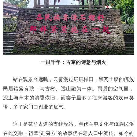
一眼千年：古寨的诗意与烟火
站在观景台远眺，云雾漫过层层梯田，黑瓦土墙的佤族
民居错落有致，与古树、远山融为一体。雨后的空气里，
泥土与草木的清香依旧，而寨子里多了往来游客的欢声笑
语，多了家门口创业的底气。
这里是茶马古道的支线驿站，明代军屯文化与佤族民俗
在此交融，祖辈“走夷方”的故事仍在老人口中流传。如今的