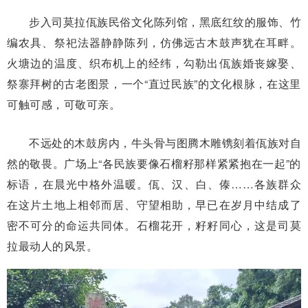
步入司莫拉佤族民俗文化陈列馆，黑底红纹的服饰、竹
编农具、祭祀法器静静陈列，仿佛远古木鼓声犹在耳畔。
火塘边的温度、织布机上的经纬，勾勒出佤族婚丧嫁娶、
祭寨拜树的古老图景，一个“直过民族”的文化根脉，在这里
可触可感，可敬可亲。
不远处的木鼓房内，牛头骨与图腾木雕镌刻着佤族对自
然的敬畏。广场上“各民族要像石榴籽那样紧紧抱在一起”的
标语，在晨光中格外温暖。佤、汉、白、傣……各族群众
在这片土地上相邻而居、守望相助，早已在岁月中结成了
密不可分的命运共同体。石榴花开，籽籽同心，这是司莫
拉最动人的风景。