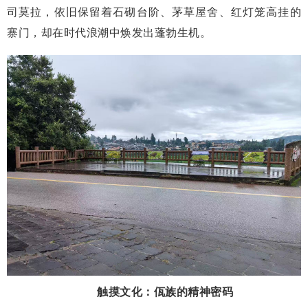
司莫拉，依旧保留着石砌台阶、茅草屋舍、红灯笼高挂的
寨门，却在时代浪潮中焕发出蓬勃生机。
触摸文化：佤族的精神密码