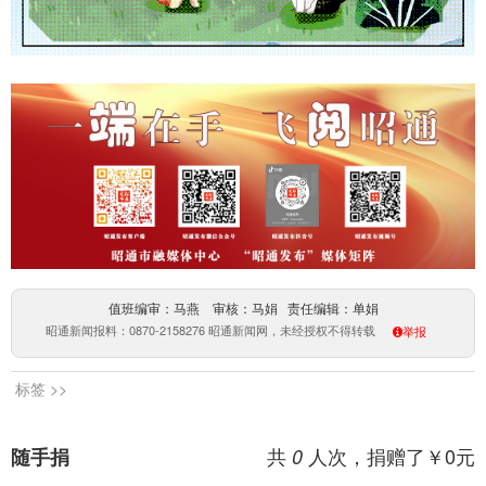
值班编审：马燕 审核：马娟 责任编辑：单娟
昭通新闻报料：0870-2158276 昭通新闻网，未经授权不得转载
举报
标签 >>
共
人次，捐赠了￥
0
元
随手捐
0