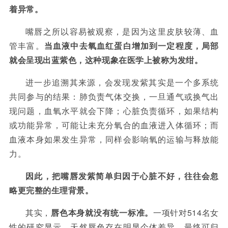
着异常。
嘴唇之所以容易被观察，是因为这里皮肤较薄、血
管丰富。
当血液中去氧血红蛋白增加到一定程度，局部
就会呈现出蓝紫色，这种现象在医学上被称为发绀。
进一步追溯其来源，会发现发紫其实是一个多系统
共同参与的结果：肺负责气体交换，一旦通气或换气出
现问题，血氧水平就会下降；心脏负责循环，如果结构
或功能异常，可能让未充分氧合的血液进入体循环；而
血液本身如果发生异常，同样会影响氧的运输与释放能
力。
因此，把嘴唇发紫简单归因于心脏不好，往往会忽
略更完整的生理背景。
其实，
唇色本身就没有统一标准。
一项针对
514
名女
性的研究显示，天然唇色存在明显个体差异，最终可归