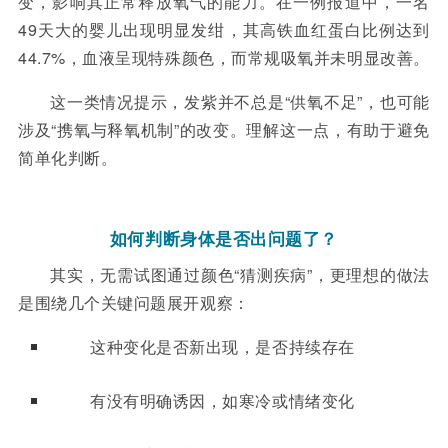
变，影响其正常释放氧气的能力。在一例报道中，一名
49
天大的婴儿出现明显发绀，其高铁血红蛋白比例达到
44.7%
，血液呈现特殊颜色，而常规吸氧并未明显改善
。
这一类情况提示，发紫并不总是
“
供氧不足
”
，也可能
涉及
“
携氧与释氧机制
”
的改变。理解这一点，有助于避免
简单化判断。
如何判断身体是否出问题了？
其实，无需试图通过颜色
“
猜测疾病”，更理想的做法
是围绕几个关键问题展开观察：
这种变化是否新出现，是否持续存在
有没有明确诱因，如寒冷或情绪变化