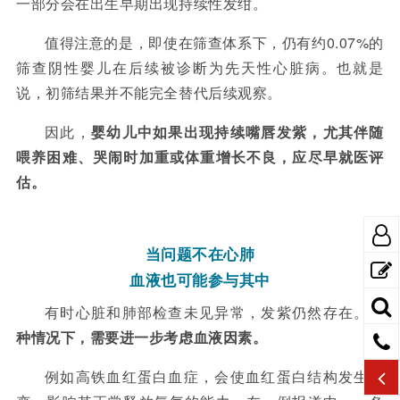
一部分会在出生早期出现持续性发绀。
值得注意的是，即使在筛查体系下，仍有约
0.07%
的
筛查阴性婴儿在后续被诊断为先天性心脏病
。也就是
说，初筛结果并不能完全替代后续观察。
因此，
婴幼儿中如果出现持续嘴唇发紫，尤其伴随
喂养困难、哭闹时加重或体重增长不良，应尽早就医评
估。
当问题不在心肺
血液也可能参与其中
有时心脏和肺部检查未见异常，发紫仍然存在。
这
种情况下，需要
进一步考虑血液因素
。
例如高铁血红蛋白血症，会使血红蛋白结构发生改