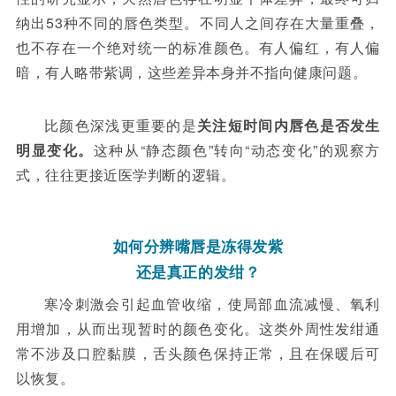
纳出
53
种不同的唇色类型
。不同人之间存在大量重叠，
也不存在一个绝对统一的标准颜色。有人偏红，有人偏
暗，有人略带紫调，这些差异本身并不指向健康问题。
比颜色深浅更重要的是
关注短时间内
唇色
是否发生
明显变化
。
这种从
“
静态颜色
”
转向
“
动态变化
”
的观察方
式，往往更接近医学判断的逻辑。
如何分辨嘴唇是冻得发紫
还是真正的发绀？
寒冷刺激会引起血管收缩，使局部血流减慢、氧利
用增加，从而出现暂时的颜色变化。这类外周性发绀通
常不涉及口腔黏膜，舌头颜色保持正常，且在保暖后可
以恢复
。