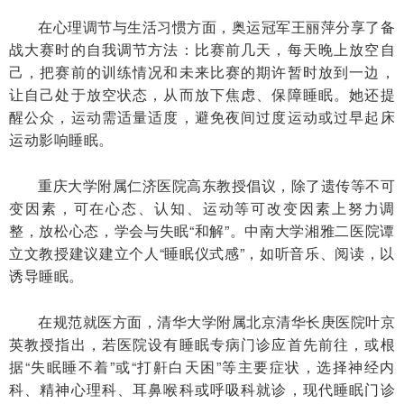
在心理调节与生活习惯方面，奥运冠军王丽萍分享了备
战大赛时的自我调节方法：比赛前几天，每天晚上放空自
己，把赛前的训练情况和未来比赛的期许暂时放到一边，
让自己处于放空状态，从而放下焦虑、保障睡眠。她还提
醒公众，运动需适量适度，避免夜间过度运动或过早起床
运动影响睡眠。
重庆大学附属仁济医院高东教授倡议，除了遗传等不可
变因素，可在心态、认知、运动等可改变因素上努力调
整，放松心态，学会与失眠“和解”。中南大学湘雅二医院谭
立文教授建议建立个人“睡眠仪式感”，如听音乐、阅读，以
诱导睡眠。
在规范就医方面，清华大学附属北京清华长庚医院叶京
英教授指出，若医院设有睡眠专病门诊应首先前往，或根
据“失眠睡不着”或“打鼾白天困”等主要症状，选择神经内
科、精神心理科、耳鼻喉科或呼吸科就诊，现代睡眠门诊