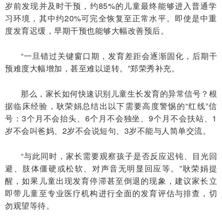
岁前发现并及时干预，约85%的儿童最终能够进入普通学
习环境，其中约20%可完全恢复至正常水平。即使是中重
度发育迟缓，早期干预也能够大幅改善预后。
“一旦错过关键窗口期，发育差距会逐渐固化，后期干
预难度大幅增加，甚至难以逆转。”郑荣秀补充。
那么，家长如何快速识别儿童生长发育的异常信号？根
据临床经验，耿荣娟总结出以下需要高度警惕的“红线”信
号：3个月不会抬头、6个月不会独坐、9个月不会扶站、1
岁不会叫爸妈、2岁不会说短句、3岁不能与人简单交流。
“与此同时，家长需要观察孩子是否反应迟钝、目光回
避、肢体僵硬或松软、对声音无明显回应等。”耿荣娟提
醒，如果儿童出现发育停滞甚至倒退的现象，建议家长立
即带儿童至专业医疗机构进行全面的发育评估与排查，切
勿观望等待。