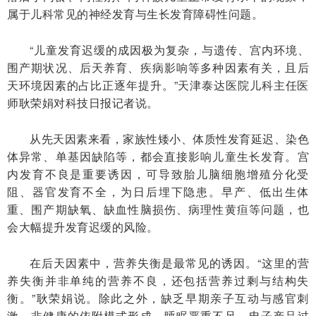
属于儿科常见的神经发育与生长发育障碍性问题。
“儿童发育迟缓的成因极为复杂，与遗传、宫内环境、
围产期状况、后天养育、疾病影响等多种因素有关，且后
天环境因素的占比正逐年提升。”天津泰达医院儿科主任医
师耿荣娟对科技日报记者说。
从先天因素来看，家族性矮小、体质性发育延迟、染色
体异常、单基因缺陷等，都会直接影响儿童生长发育。宫
内发育不良是重要诱因，可导致胎儿脑细胞增殖分化受
阻、器官发育不全，为日后埋下隐患。早产、低出生体
重、围产期缺氧、缺血性脑损伤、病理性黄疸等问题，也
会大幅提升发育迟缓的风险。
在后天因素中，营养失衡是最常见的诱因。“这里的营
养失衡并非单纯的营养不良，还包括营养过剩与结构失
衡。”耿荣娟说。除此之外，缺乏早期亲子互动与感官刺
激、非健康的依附模式形成、睡眠严重不足、电子产品过