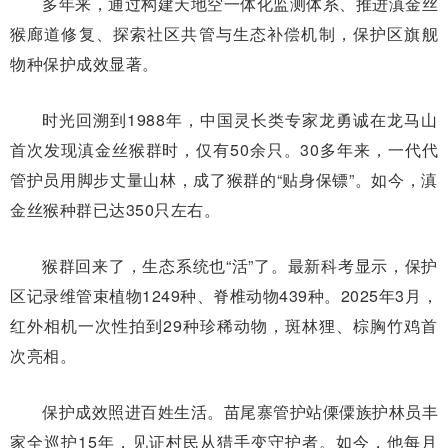
多年来，通过构建天地空一体化监测体系、推进滇金丝
猴廊道修复、探索社区共管与生态补偿机制，保护区旗舰
物种保护成效显著。
时光回溯到1988年，中国灵长类专家龙勇诚在龙马山
首次发现滇金丝猴群时，仅有50余只。30多年来，一代代
管护员用脚步丈量山林，成了猴群的“贴身保镖”。如今，滇
金丝猴种群已达350只左右。
猴群回来了，生态系统也“活”了。最新科考显示，保护
区记录维管束植物1249种、脊椎动物439种。2025年3月，
红外相机一次性拍到29种珍稀动物，斑林狸、棕胸竹鸡首
次亮相。
保护成效照进百姓生活。苗尾寨管护站傈僳族护林员丰
家全巡护15年，见证村民从猎手变守护者。如今，他每月