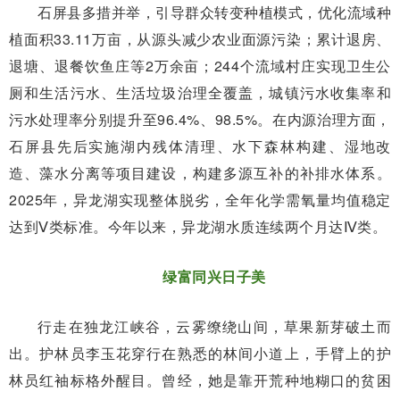
石屏县多措并举，引导群众转变种植模式，优化流域种
植面积33.11万亩，从源头减少农业面源污染；累计退房、
退塘、退餐饮鱼庄等2万余亩；244个流域村庄实现卫生公
厕和生活污水、生活垃圾治理全覆盖，城镇污水收集率和
污水处理率分别提升至96.4%、98.5%。在内源治理方面，
石屏县先后实施湖内残体清理、水下森林构建、湿地改
造、藻水分离等项目建设，构建多源互补的补排水体系。
2025年，异龙湖实现整体脱劣，全年化学需氧量均值稳定
达到Ⅴ类标准。今年以来，异龙湖水质连续两个月达Ⅳ类。
绿富同兴日子美
行走在独龙江峡谷，云雾缭绕山间，草果新芽破土而
出。护林员李玉花穿行在熟悉的林间小道上，手臂上的护
林员红袖标格外醒目。曾经，她是靠开荒种地糊口的贫困