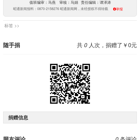
值班编审：马燕 审核：马娟 责任编辑：谭泽涛
昭通新闻报料：0870-2158276 昭通新闻网，未经授权不得转载
举报
标签 >>
共
人次，捐赠了￥
0
元
随手捐
0
捐赠信息
条评论
网友评论
0