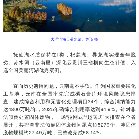
大理洱海天蓝水清。陈飞 摄
抚仙湖水质保持在Ⅰ类，杞麓湖、异龙湖实现全年脱
劣。赤水河（云南段）深化云贵川三省横向生态补偿，入
选全国美丽河湖优秀案例。
直面历史遗留问题，云南毫不手软。作为国家重要磷化
工基地，云南在全国率先完成磷石膏库环境风险隐患排
查，建成综合利用和无害化处理项目34个，综合消纳能力
达4800万吨/年，2025年磷综合利用率达到94.9%。针对非
法倾倒处置固体废物，一场“拉网式”“起底式”大排查在全省
展开，共排查非法倾倒固体废物问题点位5279个、涉固体
废物规模约27.49万吨，已整改完成58.14%。