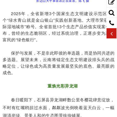
景迈山大平掌茶农正在采茶。陈飞 摄
2025年，全省新增3个国家生态文明建设示范区、4
个“绿水青山就是金山银山”实践创新基地。大理市荣获“国
际湿地城市”称号。全省首批13个生态产品价值实现案例发
布，曾经的生态脆弱区，经过系统治理，正逐步变为惠民
富民的“绿色银行”。
保护与发展，不是非此即彼的单选题，而是协同共进的
多选题。展望未来，云南将锚定生态文明建设排头兵的战
略定位，让绿色成为高质量发展最坚实的底色、最亮眼的
成色。
重焕光彩异龙湖
春日暖阳下，石屏县异龙湖畔数公里冬樱花肆意绽放，
不时有红嘴鸥掠过水面，粼粼波光倒映着蓝天白云，一幅
湖清岸绿、景美人和的生态图景徐徐铺展。