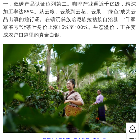
一，低碳产品认证位列第二。咖啡产业逼近千亿级，精深
加工率达85%。从云粮、云茶到云花、云果，“绿色”成为云
品出滇的通行证。在镇沅彝族哈尼族拉祜族自治县，“千家
寨爷号”让茶叶身价上涨15%至100%。生态溢价，正在变
成农户口袋里的真金白银。