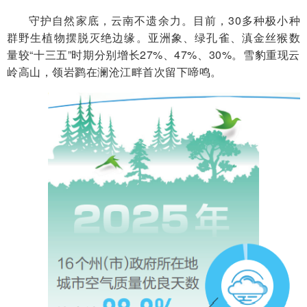
守护自然家底，云南不遗余力。目前，30多种极小种
群野生植物摆脱灭绝边缘。亚洲象、绿孔雀、滇金丝猴数
量较“十三五”时期分别增长27%、47%、30%。雪豹重现云
岭高山，领岩鹨在澜沧江畔首次留下啼鸣。