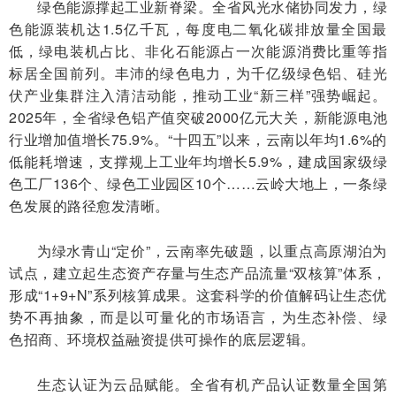
绿色能源撑起工业新脊梁。全省风光水储协同发力，绿
色能源装机达1.5亿千瓦，每度电二氧化碳排放量全国最
低，绿电装机占比、非化石能源占一次能源消费比重等指
标居全国前列。丰沛的绿色电力，为千亿级绿色铝、硅光
伏产业集群注入清洁动能，推动工业“新三样”强势崛起。
2025年，全省绿色铝产值突破2000亿元大关，新能源电池
行业增加值增长75.9%。“十四五”以来，云南以年均1.6%的
低能耗增速，支撑规上工业年均增长5.9%，建成国家级绿
色工厂136个、绿色工业园区10个……云岭大地上，一条绿
色发展的路径愈发清晰。
为绿水青山“定价”，云南率先破题，以重点高原湖泊为
试点，建立起生态资产存量与生态产品流量“双核算”体系，
形成“1+9+N”系列核算成果。这套科学的价值解码让生态优
势不再抽象，而是以可量化的市场语言，为生态补偿、绿
色招商、环境权益融资提供可操作的底层逻辑。
生态认证为云品赋能。全省有机产品认证数量全国第