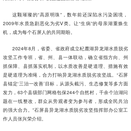
这颗璀璨的“高原明珠”，数年前还深陷水污染困境，
2009年水质急剧恶化为劣Ⅴ类。让“生病”的母亲湖重焕生
机，成为每个石屏人的共同期盼。
2024年8月，省委、省政府成立杞麓湖异龙湖水质脱劣
攻坚工作专班，省、州、县一体联动，确立省指方向、州
抓保障、县抓落实机制，以水质改善是硬道理、措施有效
是硬道理为准绳，合力打响异龙湖水质脱劣攻坚战。“石屏
县锚定‘三治一改善’目标，从源头截污、生态修复等多方面
发力，63个县级部门网格包保244个自然村，千余个治湖问
题在一线整改，群众从旁观者变为参与者，形成全民共治
的强大合力。”石屏县异龙湖水质脱劣攻坚指挥部办公室工
作人员张兴荣介绍。