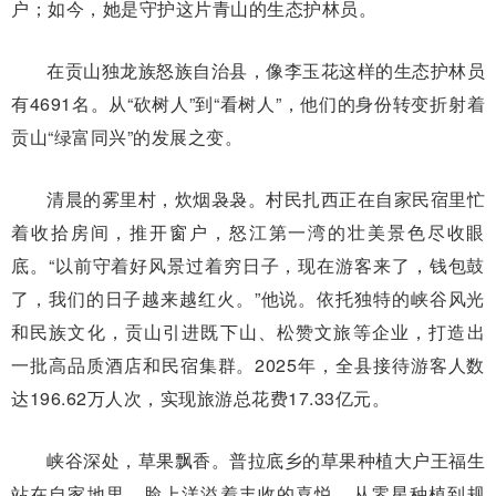
户；如今，她是守护这片青山的生态护林员。
在贡山独龙族怒族自治县，像李玉花这样的生态护林员
有4691名。从“砍树人”到“看树人”，他们的身份转变折射着
贡山“绿富同兴”的发展之变。
清晨的雾里村，炊烟袅袅。村民扎西正在自家民宿里忙
着收拾房间，推开窗户，怒江第一湾的壮美景色尽收眼
底。“以前守着好风景过着穷日子，现在游客来了，钱包鼓
了，我们的日子越来越红火。”他说。依托独特的峡谷风光
和民族文化，贡山引进既下山、松赞文旅等企业，打造出
一批高品质酒店和民宿集群。2025年，全县接待游客人数
达196.62万人次，实现旅游总花费17.33亿元。
峡谷深处，草果飘香。普拉底乡的草果种植大户王福生
站在自家地里，脸上洋溢着丰收的喜悦。从零星种植到规