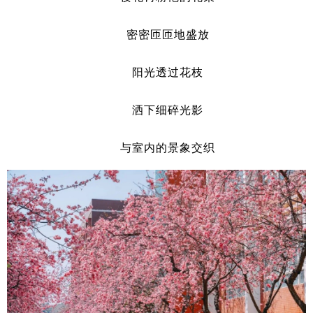
密密匝匝地盛放
阳光透过花枝
洒下细碎光影
与室内的景象交织