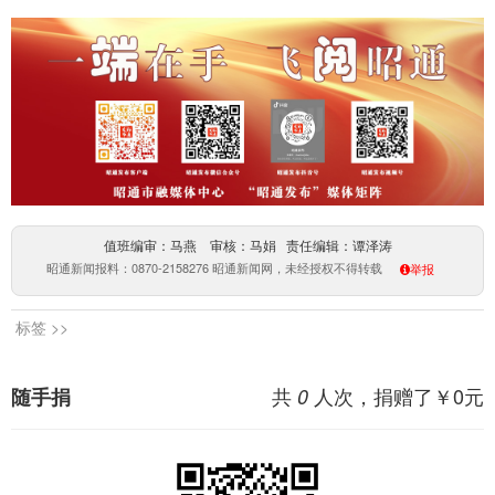
值班编审：马燕 审核：马娟 责任编辑：谭泽涛
昭通新闻报料：0870-2158276 昭通新闻网，未经授权不得转载
举报
标签 >>
共
人次，捐赠了￥
0
元
随手捐
0