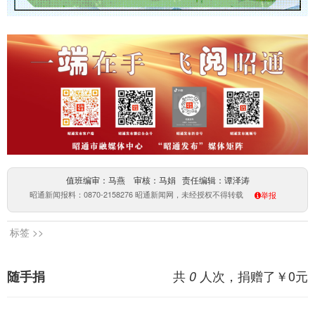
值班编审：马燕 审核：马娟 责任编辑：谭泽涛
昭通新闻报料：0870-2158276 昭通新闻网，未经授权不得转载
举报
标签 >>
共
人次，捐赠了￥
0
元
随手捐
0