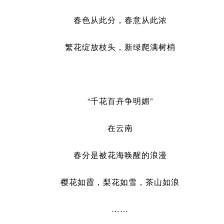
春色从此分，春意从此浓
繁花绽放枝头，新绿爬满树梢
“千花百卉争明媚”
在云南
春分是被花海唤醒的浪漫
樱花如霞，梨花如雪，茶山如浪
……