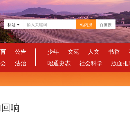
标题
站内搜
百度搜
教育
公告
少年
文苑
人文
书香
社会
法治
昭通史志
社会科学
版面推
的回响