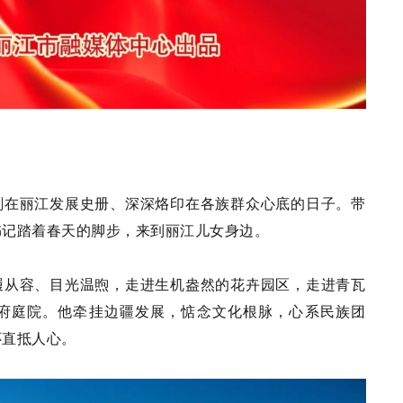
远镌刻在丽江发展史册、深深烙印在各族群众心底的日子。带
书记踏着春天的脚步，来到丽江儿女身边。
履从容、目光温煦，走进生机盎然的花卉园区，走进青瓦
府庭院。他牵挂边疆发展，惦念文化根脉，心系民族团
怀直抵人心。