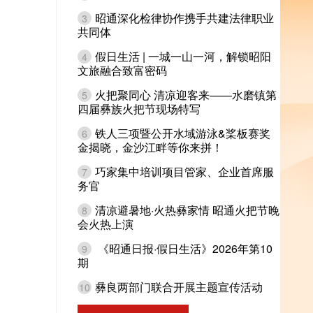
昭通深化检律协作携手共建法律职业
3
共同体
假日生活 | 一城一山一河，解锁昭阳
4
文旅融合致富密码
火把聚同心 清凉迎客来——水磨镇第
5
四届彝族火把节现场特写
铁人三项暨公开水域游泳&桨板赛奖
6
金揭晓，金沙江畔等你来拼！
巧家集中培训项目管家、企业首席服
7
务官
清凉避暑地·火热彝家情 昭通火把节晚
8
会火热上演
《昭通日报·假日生活》2026年第10
9
期
彝良两部门联合开展主题宣传活动
10