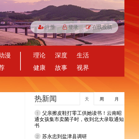
注册
登录
在线投稿
动漫
理论
深度
生活
荐
健康
故事
视界
热新闻
天
周
月
父亲擦皮鞋打零工供她读书！云南昭
1
通女孩集市卖菌子时，收到北大录取通知
书
苏永忠到盐津县调研
2