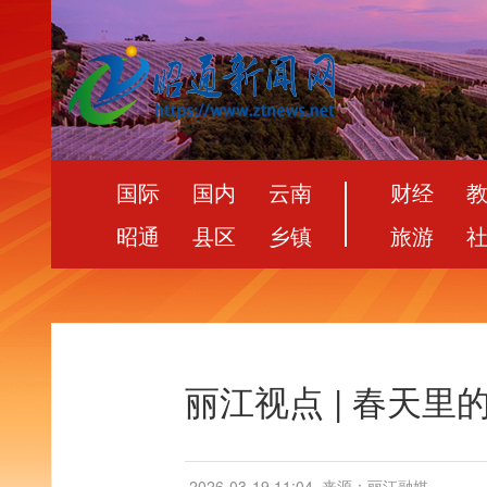
国际
国内
云南
财经
昭通
县区
乡镇
旅游
丽江视点 | 春天里
2026-03-19 11:04
来源：丽江融媒