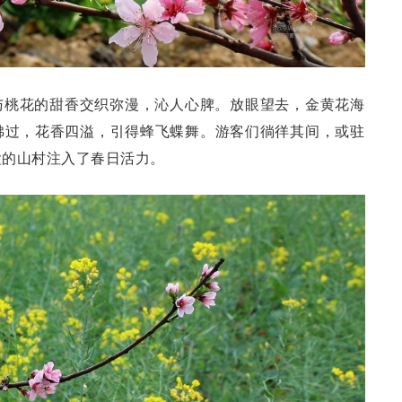
与桃花的甜香交织弥漫，沁人心脾。放眼望去，金黄花海
拂过，花香四溢，引得蜂飞蝶舞。游客们徜徉其间，或驻
谧的山村注入了春日活力。