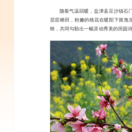
随着气温回暖，盐津县豆沙镇石
层层梯田，粉嫩的桃花在暖阳下摇曳
映，共同勾勒出一幅灵动秀美的田园