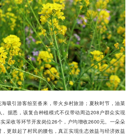
花海吸引游客纷至沓来，带火乡村旅游；夏秋时节，油菜
。据悉，该复合种植模式不仅带动周边208户群众实现
实采收等环节开发岗位26个，户均增收2600元。一朵朵
村，更鼓起了村民的腰包，真正实现生态效益与经济效益