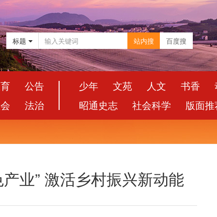
标题
站内搜
百度搜
教育
公告
少年
文苑
人文
书香
社会
法治
昭通史志
社会科学
版面推
色产业” 激活乡村振兴新动能