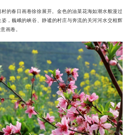
门村的春日画卷徐徐展开。金色的油菜花海如潮水般漫过
生姿，巍峨的峡谷、静谧的村庄与奔流的关河河水交相辉
诗意画卷。