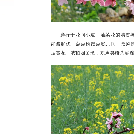
穿行于花间小道，油菜花的清香
如波起伏，点点粉霞点缀其间；微风
足赏花，或拍照留念，欢声笑语为静