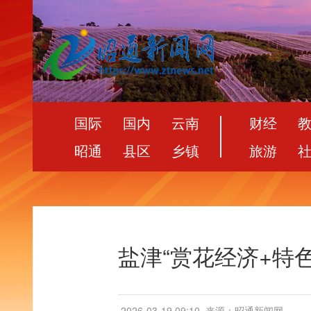
国际
国内
云南
财经
昭通
县区
乡镇
旅游
盐津“赏花经济+特
2026-03-19 09:10
来源：昭通新闻网