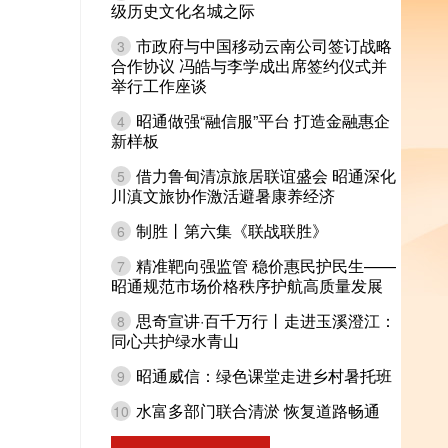
级历史文化名城之际
市政府与中国移动云南公司签订战略
3
合作协议 冯皓与李学成出席签约仪式并
举行工作座谈
昭通做强“融信服”平台 打造金融惠企
4
新样板
借力鲁甸清凉旅居联谊盛会 昭通深化
5
川滇文旅协作激活避暑康养经济
制胜丨第六集《联战联胜》
6
精准靶向强监管 稳价惠民护民生——
7
昭通规范市场价格秩序护航高质量发展
思奇宣讲·百千万行丨走进玉溪澄江：
8
同心共护绿水青山
昭通威信：绿色课堂走进乡村暑托班
9
水富多部门联合清淤 恢复道路畅通
10