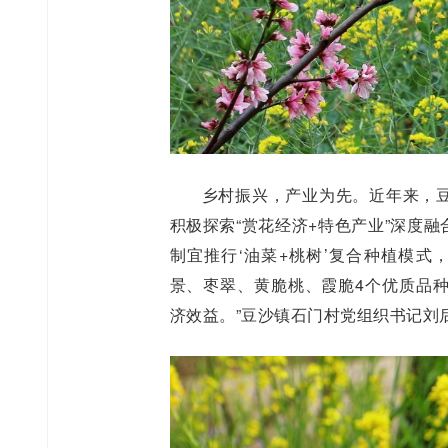
乡村振兴，产业为先。近年来，
积极探索“赏花经济+特色产业”深度融
制宜推行‘油菜+桃树’复合种植模式
景、枣翠、黄脆桃、霞脆4个优质品
济效益。”豆沙镇石门村党组织书记刘