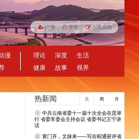
注册
登录
在线投稿
动漫
理论
深度
生活
荐
健康
故事
视界
热新闻
天
周
月
中共云南省委十一届十次全会在昆举
1
行 省委常委会主持会议 省委书记王宁讲
话
黉门开，文脉来——写在昭通获评省
2