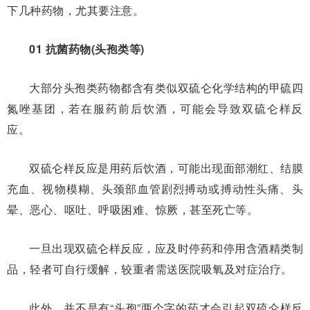
下几种药物，尤其要注意。
01 抗菌药物(头孢类等)
大部分头孢类药物都含有类似双硫仑化学结构的甲硫四
氮唑基团，若在服药前后饮酒，可能会导致双硫仑样反
应。
双硫仑样反应是用药后饮酒，可能出现面部潮红、结膜
充血、视物模糊、头颈部血管剧烈搏动或搏动性头痛、头
晕、恶心、呕吐、呼吸困难、惊厥，甚至死亡等。
一旦出现双硫仑样反应，应及时停药和停用含酒精类制
品，轻者可自行缓解，较重者需送医院吸氧及对症治疗。
此外，并不是有“头孢”两个字的药才会引起双硫仑样反