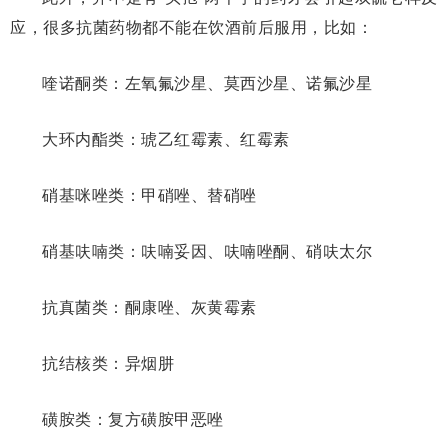
应，很多抗菌药物都不能在饮酒前后服用，比如：
喹诺酮类：左氧氟沙星、莫西沙星、诺氟沙星
大环内酯类：琥乙红霉素、红霉素
硝基咪唑类：甲硝唑、替硝唑
硝基呋喃类：呋喃妥因、呋喃唑酮、硝呋太尔
抗真菌类：酮康唑、灰黄霉素
抗结核类：异烟肼
磺胺类：复方磺胺甲恶唑