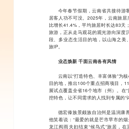
今年春节假期，云南省共接待游客5
居客人功不可没。2025年，云南旅
比增长41.4%，平均旅居时长达83天
旅游，正从走马观花的观光游向深度
段、多业态生活目的地，以山海之美、
旅IP。
业态焕新 千面云南各有风情
云南以“打造特色、丰富体验”为
目的地，推出100个重点招商项目，1
展试点覆盖全省16个地市（州）。在“
挖特色，让不同需求的人找到专属的“
德宏傣族景颇族自治州是温润康
他笑着说：“最爱的就是芒市早市的烟
龙江阎雨夫妇结束“候鸟式”旅居，