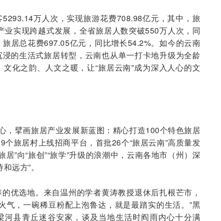
293.14万人次，实现旅游花费708.98亿元，其中，旅
居产业实现跨越式发展，全省旅居人数突破550万人次，同
；旅居总花费697.05亿元，同比增长54.2%。如今的云南
沉浸的生活式旅居转型，云南也从单一打卡地升级为全龄
文化之韵、人文之暖，让“旅居云南”成为深入人心的文
核心，擘画旅居产业发展新蓝图：精心打造100个特色旅居
19个旅居村上线招商平台，首批26个“旅居云南”高质量发
旅居”向“旅创”“旅学”升级的浪潮中，云南各地市（州）深
诗和远方”。
养的优选地。来自温州的学者黄涛教授退休后扎根芒市，
火气，一碗稀豆粉配上泡鲁达，就是最踏实的生活。”黑
在梁河县青丘迷谷安家，谈及当地生活时阎雨内心十分满