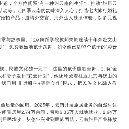
”主题，全方位阐释“有一种叫云南的生活”，推动“旅居云
介活动等，让四季云南的韵味深入人心；打造七大旅行婚礼
”婚拍产品；邀请外交官、海外达人赴滇体验，以多元视
日常与故事里。北京舞蹈学院教师关於连续十年奔赴文山
划”，免费教当地孩子跳舞，如今他已是93个孩子的“彩云
民族，民族文化独一无二，这里的孩子能歌善舞，拥有‘金
，他和妻子发起“彩云计划”，他还珍藏着往返北京与砚山的
我们用‘非遗研学+舞蹈创作’模式，把民族文化融入教
命质量的回归。2025年，云南开展旅居业务的自然村达
村闲置房屋2.74万余间，带动6.35万人就地就业，2.94万
型到居民增收，从创业兴业到民族团结，云南旅居产业释放