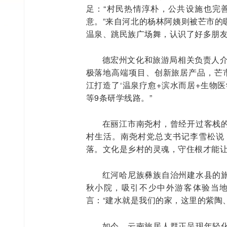
足：“村民热情淳朴，公共设施也完
意。”来自河北的杨林阿姨则被芒市的
温泉、跳民族广场舞，认识了好多朋友
德宏州文化和旅游局相关负责人介
极落地高端项目、创新旅居产品，芒市
江打造了‘温泉疗愈+滨水而居+生物
等9条研学线路。”
在丽江市南尧村，曾经开过客栈
村生活。南尧村党总支书记李雪松说：
落。文化是乡村的灵魂，守住根才能让
红河哈尼族彝族自治州建水县的
秋小院，吸引不少中外游客体验当
言：“建水就是我们的家，这里的紫陶
如今，云南旅居人群正呈现年轻