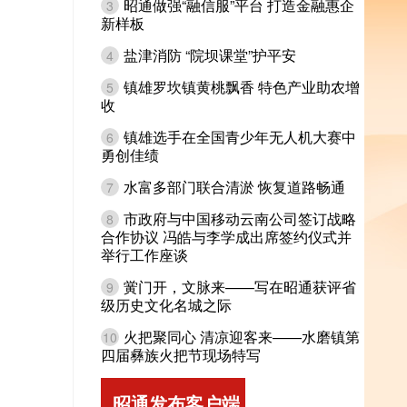
昭通做强“融信服”平台 打造金融惠企
3
新样板
盐津消防 “院坝课堂”护平安
4
镇雄罗坎镇黄桃飘香 特色产业助农增
5
收
镇雄选手在全国青少年无人机大赛中
6
勇创佳绩
水富多部门联合清淤 恢复道路畅通
7
市政府与中国移动云南公司签订战略
8
合作协议 冯皓与李学成出席签约仪式并
举行工作座谈
黉门开，文脉来——写在昭通获评省
9
级历史文化名城之际
火把聚同心 清凉迎客来——水磨镇第
10
四届彝族火把节现场特写
昭通发布客户端