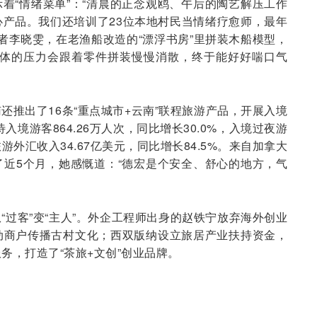
着“情绪菜单”：“清晨的正念观鸥、午后的陶艺解压工作
产品。我们还培训了23位本地村民当情绪疗愈师，最年
业者李晓雯，在老渔船改造的“漂浮书房”里拼装木船模型，
身体的压力会跟着零件拼装慢慢消散，终于能好好喘口气
还推出了16条“重点城市+云南”联程旅游产品，开展入境
入境游客864.26万人次，同比增长30.0%，入境过夜游
，旅游外汇收入34.67亿美元，同比增长84.5%。来自加拿大
近5个月，她感慨道：“德宏是个安全、舒心的地方，气
“过客”变“主人”。外企工程师出身的赵铁宁放弃海外创业
动商户传播古村文化；西双版纳设立旅居产业扶持资金，
务，打造了“茶旅+文创”创业品牌。