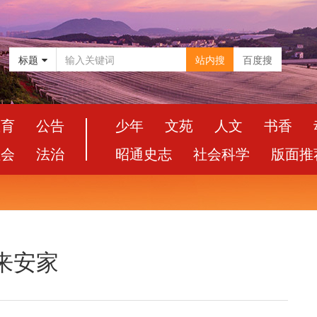
标题
站内搜
百度搜
教育
公告
少年
文苑
人文
书香
社会
法治
昭通史志
社会科学
版面推
来安家