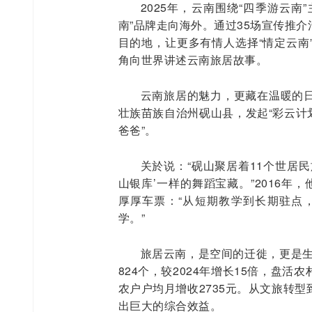
2025年，云南围绕“四季游云南
南”品牌走向海外。通过35场宣传推
目的地，让更多有情人选择“情定云南
角向世界讲述云南旅居故事。
云南旅居的魅力，更藏在温暖的
壮族苗族自治州砚山县，发起“彩云计
爸爸”。
关於说：“砚山聚居着11个世居
山银库’一样的舞蹈宝藏。”2016年
厚厚车票：“从短期教学到长期驻点，
学。”
旅居云南，是空间的迁徙，更是生
824个，较2024年增长15倍，盘活农
农户户均月增收2735元。从文旅转
出巨大的综合效益。