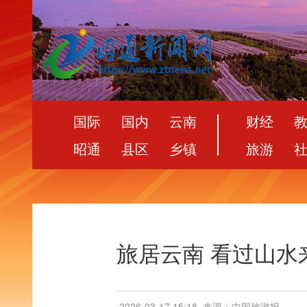
国际
国内
云南
财经
昭通
县区
乡镇
旅游
旅居云南 看过山水
2026-03-17 15:18
来源：中国旅游报