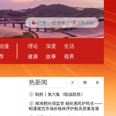
注册
登录
在线投稿
动漫
理论
深度
生活
荐
健康
故事
视界
热新闻
天
周
月
制胜丨第六集《联战联胜》
1
精准靶向强监管 稳价惠民护民生——
2
昭通规范市场价格秩序护航高质量发展