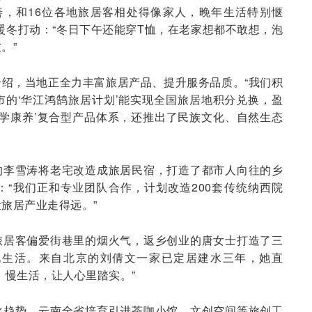
善，和16位各地旅居客相处得像家人，晚年生活特别惬
暖冬打动：“冬日下午还能穿T恤，在老家想都不敢想，泡
。”
绍，当地正全力丰富旅居产品、提升服务品质。“我们积
的‘华江鸿鹄旅居计划’能实现全国旅居地积分兑换，盈
医学康养’复合型产品体系，还推出了民族文化、自然生态
的李雪涛将老宅改造成旅居民宿，打造了都市人向往的乡
“我们正和专业团队合作，计划改造200套传统纳西院
旅居产业走得远。”
旅居客偏爱街巷里的烟火气，返乡创业的唐女士打造了三
地生活。来自北京的刘倩文一家已定居建水三年，她直
、慢生活，让人心里踏实。”
化趋势。云南全省培育引进茶咖小馆、文创空间等旅创工