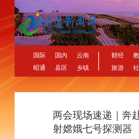
国际
国内
云南
财经
昭通
县区
乡镇
旅游
两会现场速递｜奔赴
射嫦娥七号探测器