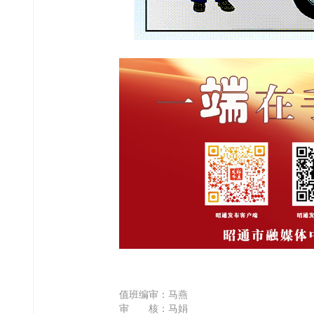
值班编审：马燕
审 核：马娟