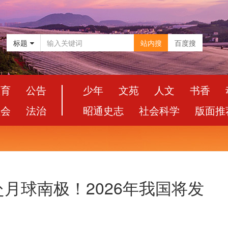
标题
站内搜
百度搜
教育
公告
少年
文苑
人文
书香
社会
法治
昭通史志
社会科学
版面推
月球南极！2026年我国将发