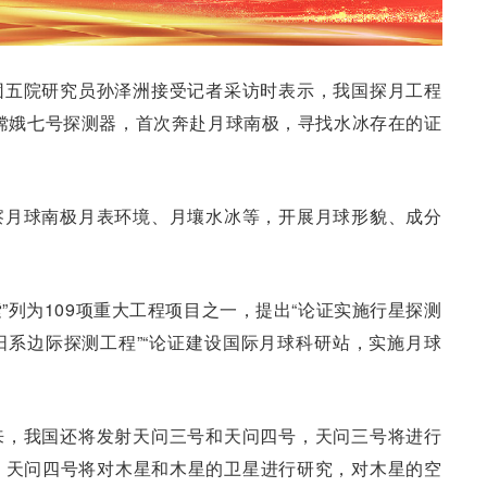
团五院研究员孙泽洲接受记者采访时表示，我国探月工程
射嫦娥七号探测器，首次奔赴月球南极，寻找水冰存在的证
察月球南极月表环境、月壤水冰等，开展月球形貌、成分
索”列为109项重大工程项目之一，提出“论证实施行星探测
系边际探测工程”“论证建设国际月球科研站，实施月球
来，我国还将发射天问三号和天问四号，天问三号将进行
；天问四号将对木星和木星的卫星进行研究，对木星的空