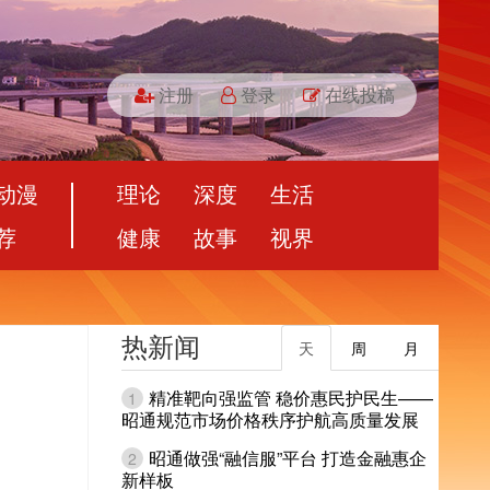
注册
登录
在线投稿
动漫
理论
深度
生活
荐
健康
故事
视界
热新闻
天
周
月
精准靶向强监管 稳价惠民护民生——
1
昭通规范市场价格秩序护航高质量发展
昭通做强“融信服”平台 打造金融惠企
2
新样板