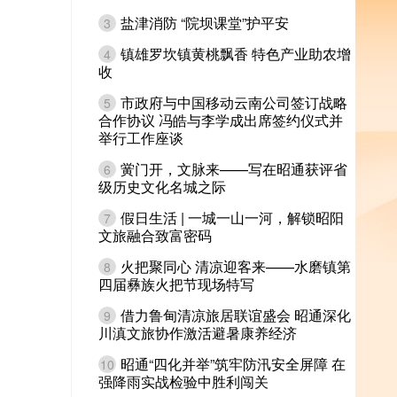
盐津消防 “院坝课堂”护平安
3
镇雄罗坎镇黄桃飘香 特色产业助农增
4
收
市政府与中国移动云南公司签订战略
5
合作协议 冯皓与李学成出席签约仪式并
举行工作座谈
黉门开，文脉来——写在昭通获评省
6
级历史文化名城之际
假日生活 | 一城一山一河，解锁昭阳
7
文旅融合致富密码
火把聚同心 清凉迎客来——水磨镇第
8
四届彝族火把节现场特写
借力鲁甸清凉旅居联谊盛会 昭通深化
9
川滇文旅协作激活避暑康养经济
昭通“四化并举”筑牢防汛安全屏障 在
10
强降雨实战检验中胜利闯关